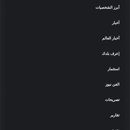
ق
أبرز الشخصيات
ة
ل
ل
أخبار
ب
ي
أخبار العالم
ئ
ة
ل
إعرف بلدك
ل
ع
استثمار
ا
م
ا
الفن نيوز
ل
ج
تصريحات
ا
م
ع
تقارير
ي
2