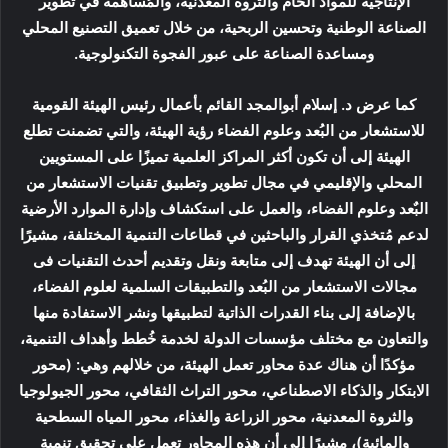
الإنتاجية للمواد الخام والثروة المعدنية، والمُساهمة في تطوير
الصناعة الوطنية وتحسين الربحية، من خلال تعميق التصنيع المحلي
ومساعدة الصناعة على عبور الفجوة التكنولوجية.
كما عرض د. إسلام أبوالمجد القائم بأعمال رئيس الهيئة القومية
للاستشعار من البُعد وعلوم الفضاء رؤية الهيئة، والتي تضمنت تطلع
الهيئة إلى أن تكون أكثر المراكز العلمية تميزًا على المستويين
المحلي والإقليمي في مجال تطوير وتطبيق تقنيات الاستشعار من
البٌعد وعلوم الفضاء، والعمل على استكشاف وإدارة الموارد الأرضية
لدعم مُتخذي القرار والباحثين في قطاعات التنمية المختلفة، مشيرًا
إلى أن الهيئة تهدف إلى متابعة ونقل وتقديم أحدث التقنيات فى
مجالات الاستشعار من البُعد والتطبيقات السلمية لعلوم الفضاء،
بالإضافة إلى بناء القدرات الذاتية لتطبيقها ونشر الاستفادة منها
والتعاون مع مختلف مؤسسات الدولة لخدمة خُطط وأهداف التنمية،
مؤكدًا أن هناك عدة محاور تعمل الهيئة، من خلالهم وهي: (محور
الابتكار والذكاء الاصطناعي، محور التراث الثقافي، محور الجيولوجيا
والثروة المعدنية، محور الزراعة والغذاء، محور المياه السطحية
والمائية)، مشيرًا إلى أن هذه المحاور تعمل على تحقيق تنمية