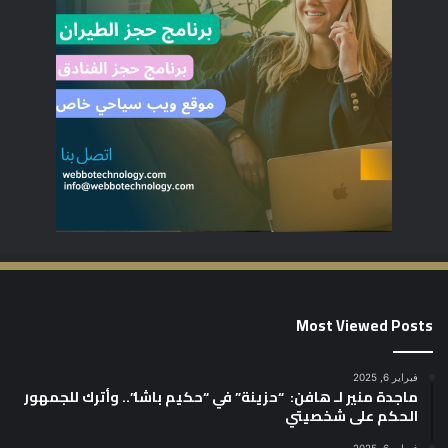
Most Viewed Posts
فبراير 6, 2025
ماجدة منير لـ هافن: “حزينة” في “حكيم باشا”.. وأترك للجمهور
الحكم على شخصيتي