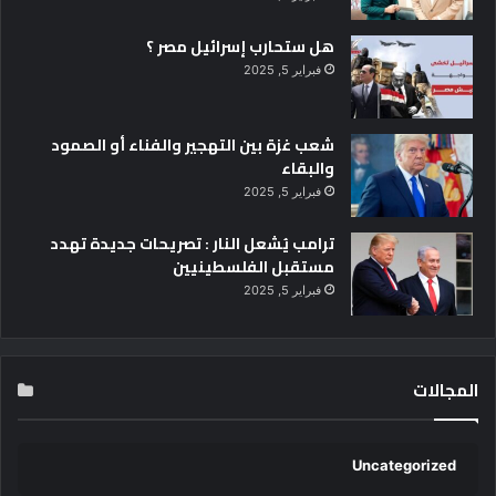
ط
هل ستحارب إسرائيل مصر ؟
ل
ق
فبراير 5, 2025
م
س
ا
شعب غزة بين التهجير والفناء أو الصمود
ب
والبقاء
ق
فبراير 5, 2025
ة
أ
ترامب يُشعل النار : تصريحات جديدة تهدد
ف
مستقبل الفلسطينيين
ض
فبراير 5, 2025
ل
ج
ا
م
المجالات
ع
ة
ص
د
Uncategorized
ي