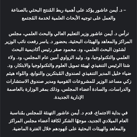
– د. أيمن عاشور يؤكد على أهمية ربط المُنتج البحثي بالصناعة
والعمل على توجيه الأبحاث العلمية لخدمة المُجتمع
ترأس د. أيمن عاشور وزير التعليم العالي والبحث العلمي، مجلس
المراكز والمعاهد والهيئات البحثية، بحضور د. ياسر رفعت نائب الوزير
لشئون البحث العلمي، ود. محمود صقر رئيس أكاديمية البحث
العلمي والتكنولوجيا، ود. وليد الزواوي أمين عام المجلس، ود. ولاء
شتا الرئيس التنفيذي لهيئة تمويل العلوم والتكنولوجيا والابتكار، ود.
ضياء خليل المدير التنفيذي لصندوق المُبتكرين والنوابغ، واللواء هيثم
زكي مساعد الوزير للمشروعات القومية ومدير صندوق الاستشارات
والدراسات، والسادة أعضاء المجلس، وذلك بمقر الوزارة بالعاصمة
الإدارية الجديدة.
في بداية الاجتماع، قدم د. أيمن عاشور التهنئة للمجلس بمُناسبة
العام الميلادي الجديد، موجهًا الشكر لكافة أعضاء مجلس المراكز
والمعاهد والهيئات البحثية على جُهودهم خلال الفترة الماضية.