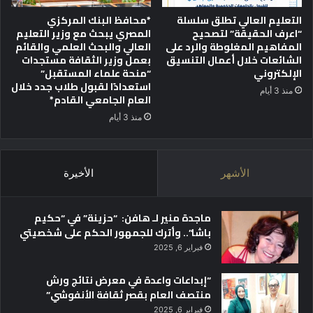
:
التعليم العالي تطلق سلسلة
*محافظ البنك المركزي
ا
“اعرف الحقيقة” لتصحيح
المصري يبحث مع وزير التعليم
ل
المفاهيم المغلوطة والرد على
العالي والبحث العلمي والقائم
م
الشائعات خلال أعمال التنسيق
بعمل وزير الثقافة مستجدات
ج
الإلكتروني
“منحة علماء المستقبل”
ل
استعدادًا لقبول طلاب جدد خلال
منذ 3 أيام
س
العام الجامعي القادم*
ا
منذ 3 أيام
ل
أ
ع
ل
الأشهر
الأخيرة
ى
ل
ل
ماجدة منير لـ هافن: “حزينة” في “حكيم
ج
باشا”.. وأترك للجمهور الحكم على شخصيتي
ا
فبراير 6, 2025
م
ع
“إبداعات واعدة في معرض نتائج ورش
ا
منتصف العام بقصر ثقافة الأنفوشي”
ت
فبراير 6, 2025
يُ