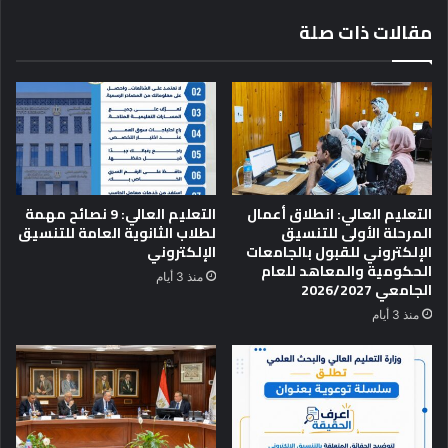
ظ
ل
مقالات ذات صلة
ه
ي
و
م
ر
ا
ل
ع
ا
ل
ي
و
التعليم العالي: انطلاق أعمال
التعليم العالي: 9 نصائح مهمة
ا
المرحلة الأولى للتنسيق
لطلاب الثانوية العامة للتنسيق
ل
الإلكتروني للقبول بالجامعات
الإلكتروني
ب
الحكومية والمعاهد للعام
منذ 3 أيام
ح
الجامعي 2026/2027
ث
منذ 3 أيام
ا
ل
ع
ل
م
ي