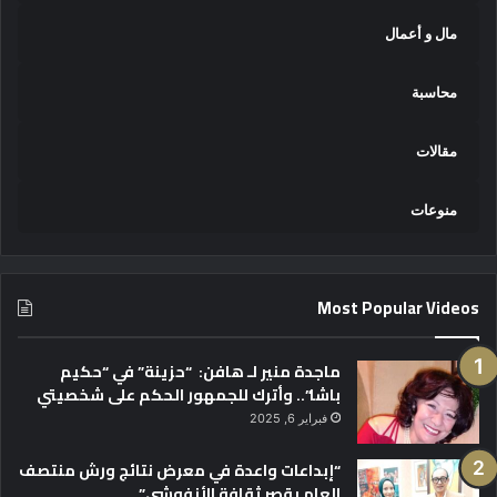
مال و أعمال
محاسبة
مقالات
منوعات
Most Popular Videos
ماجدة منير لـ هافن: “حزينة” في “حكيم
باشا”.. وأترك للجمهور الحكم على شخصيتي
فبراير 6, 2025
“إبداعات واعدة في معرض نتائج ورش منتصف
العام بقصر ثقافة الأنفوشي”