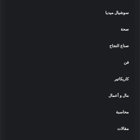
سوشيال ميديا
صحة
صناع النجاح
فن
كاريكاتير
مال و أعمال
محاسبة
مقالات