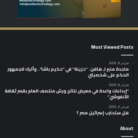
Most Viewed Posts
فبراير 6, 2025
ماجدة منير لـ هافن: “حزينة” في “حكيم باشا”.. وأترك للجمهور
الحكم على شخصيتي
فبراير 6, 2025
“إبداعات واعدة في معرض نتائج ورش منتصف العام بقصر ثقافة
الأنفوشي”
فبراير 5, 2025
هل ستحارب إسرائيل مصر ؟
About