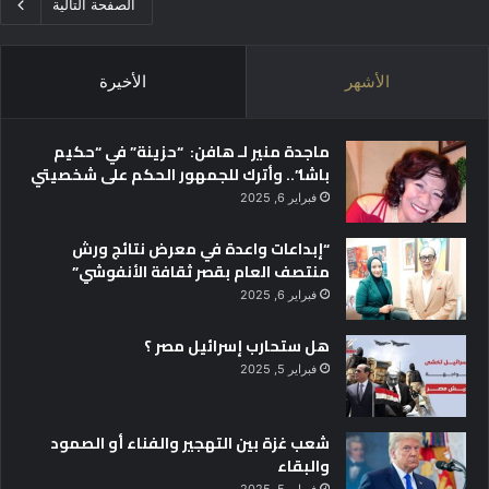
الصفحة التالية
الأشهر
الأخيرة
ماجدة منير لـ هافن: “حزينة” في “حكيم
باشا”.. وأترك للجمهور الحكم على شخصيتي
فبراير 6, 2025
“إبداعات واعدة في معرض نتائج ورش
منتصف العام بقصر ثقافة الأنفوشي”
فبراير 6, 2025
هل ستحارب إسرائيل مصر ؟
فبراير 5, 2025
شعب غزة بين التهجير والفناء أو الصمود
والبقاء
فبراير 5, 2025