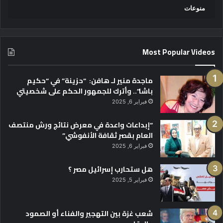
منوعات
Most Popular Videos
ماجدة منير لـ هافن: “حزينة” في “حكيم
باشا”.. وأترك للجمهور الحكم على شخصيتي
فبراير 6, 2025
“إبداعات واعدة في معرض نتائج ورش منتصف
العام بقصر ثقافة الأنفوشي”
فبراير 6, 2025
هل ستحارب إسرائيل مصر ؟
فبراير 5, 2025
شعب غزة بين التهجير والفناء أو الصمود