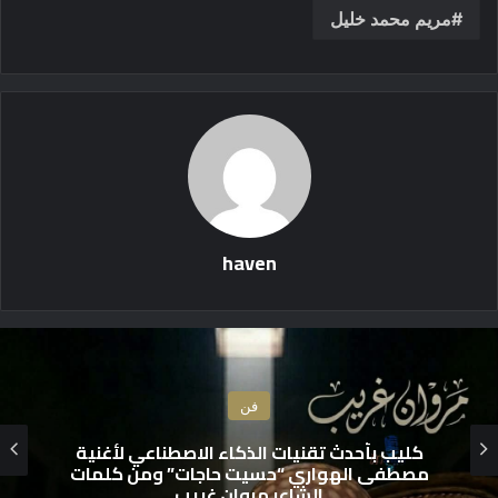
مريم محمد خليل
haven
فن
كليب بأحدث تقنيات الذكاء الاصطناعي لأغنية
مصطفى الهواري “حسيت حاجات” ومن كلمات
الشاعر مروان غريب