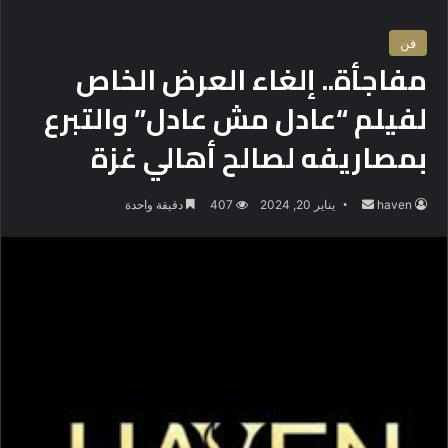
فن
مفاجأة.. إلغاء العرض الخاص
لفيلم “عادل مش عادل” والتبرع
بمصاريفه لصالح أهالي غزة
haven
أ
يناير 20, 2024
407
دقيقة واحدة
ر
س
ل
ب
ر
ي
د
ا
إ
ل