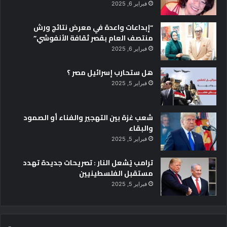
فبراير 6, 2025
"
ا
“إبداعات واعدة في معرض نتائج ورش
ل
منتصف العام بقصر ثقافة الأنفوشي”
ت
ج
فبراير 6, 2025
ر
ب
هل ستحارب إسرائيل مصر ؟
ة
فبراير 5, 2025
ا
ل
م
شعب غزة بين التهجير والفناء أو الصمود
ك
والبقاء
س
فبراير 5, 2025
ي
ك
ترامب يُشعل النار : تصريحات جديدة تهدد
ي
مستقبل الفلسطينيين
ة
فبراير 5, 2025
"