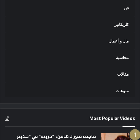
فن
كاريكاتير
مال و أعمال
محاسبة
مقالات
منوعات
Most Popular Videos
ماجدة منير لـ هافن: “حزينة” في “حكيم