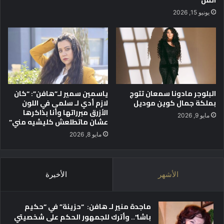
أ
ة
يونيو 15, 2026
ح
ا
د
خ
ث
ي
أ
ر
ع
ة
م
"
ا
البلوجر مادونا سمعان تتوج
ياسمين سمير لـ”هافن”: “كان
ل
بملكة جمال كوين موديل
لازم أدي لـ سلمى في اللون
ه
الأزرق مبرراتها وأنا بذاكرها
ا
مايو 9, 2026
عشان ماتطلعش كليشيه مني”
ا
ل
مايو 8, 2026
س
ي
ن
الأشهر
الأخيرة
م
ا
ئ
ماجدة منير لـ هافن: “حزينة” في “حكيم
ي
باشا”.. وأترك للجمهور الحكم على شخصيتي
ة