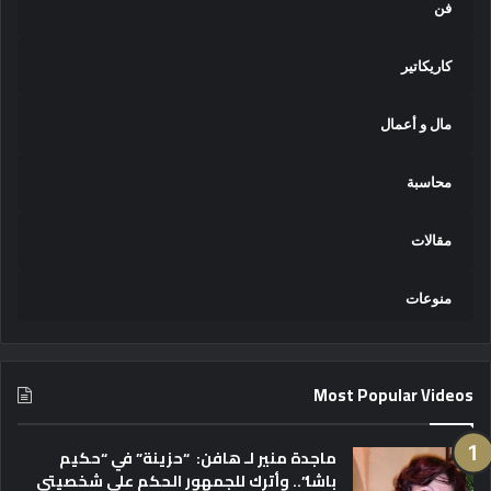
فن
ي
ر
ا
كاريكاتير
ت
ا
مال و أعمال
ل
م
ص
محاسبة
ر
ي
مقالات
ة
منوعات
Most Popular Videos
ماجدة منير لـ هافن: “حزينة” في “حكيم
باشا”.. وأترك للجمهور الحكم على شخصيتي