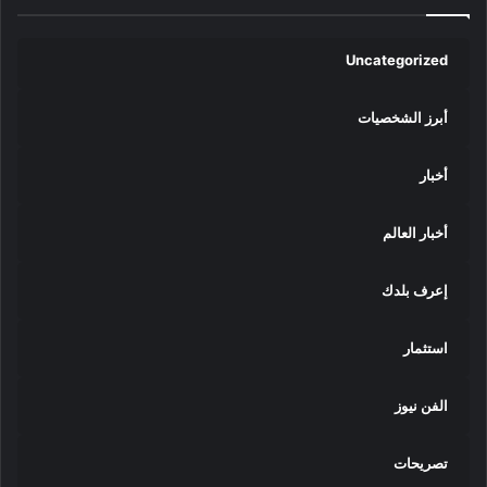
ل
ب
ح
Uncategorized
ي
ر
أبرز الشخصيات
ا
ت
ا
أخبار
ل
م
أخبار العالم
ص
ر
ي
إعرف بلدك
ة
-
ا
استثمار
ل
م
الفن نيوز
س
ا
ه
تصريحات
م