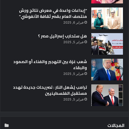
ل
“إبداعات واعدة في معرض نتائج ورش
ق
منتصف العام بقصر ثقافة الأنفوشي”
و
م
فبراير 6, 2025
ي
ل
هل ستحارب إسرائيل مصر ؟
ت
فبراير 5, 2025
ط
و
ي
شعب غزة بين التهجير والفناء أو الصمود
ر
والبقاء
و
فبراير 5, 2025
ر
ف
ترامب يُشعل النار : تصريحات جديدة تهدد
ع
مستقبل الفلسطينيين
ك
فبراير 5, 2025
ف
ا
ء
ة
المجالات
ا