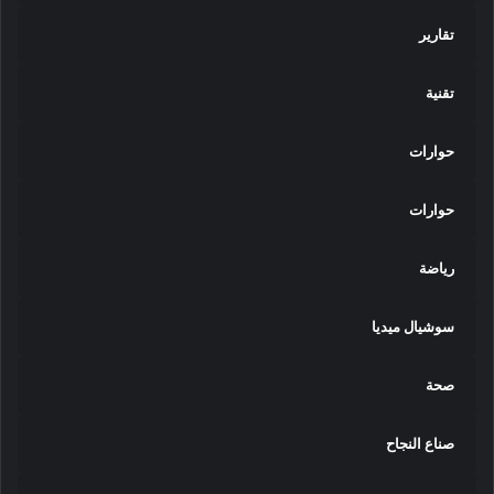
ة
تقارير
ف
ي
ت
تقنية
ط
و
حوارات
ي
ر
و
حوارات
ر
ف
رياضة
ع
ك
ف
سوشيال ميديا
ا
ء
صحة
ة
ا
ل
صناع النجاح
ب
ح