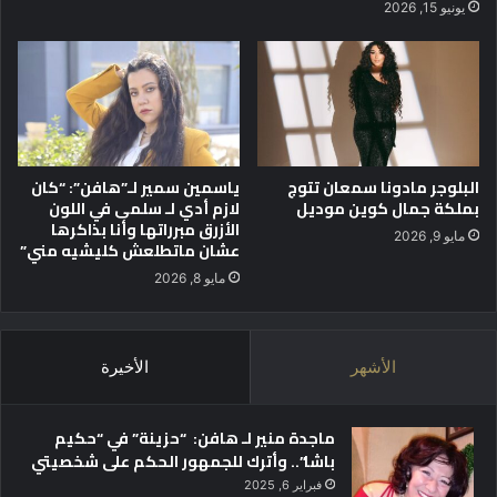
يونيو 15, 2026
ش
د
و
ت
ر
ش
"
ا
ر
ك
ف
البلوجر مادونا سمعان تتوج
ياسمين سمير لـ”هافن”: “كان
ي
بملكة جمال كوين موديل
لازم أدي لـ سلمى في اللون
أ
الأزرق مبرراتها وأنا بذاكرها
ع
مايو 9, 2026
عشان ماتطلعش كليشيه مني”
م
ا
مايو 8, 2026
ل
ا
ل
الأشهر
الأخيرة
م
ش
ر
ماجدة منير لـ هافن: “حزينة” في “حكيم
و
باشا”.. وأترك للجمهور الحكم على شخصيتي
ع
فبراير 6, 2025
ا