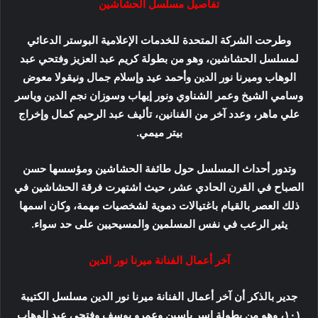
تفاصيل مسلسل الحشاشين
وطرحت الشركة المتحدة للخدمات الإعلامية البوستر الدعائي
لمسلسل الحشاشين، وهو من بطولة كريم عبد العزيز وفتحي عبد
الوهاب وميرنا نور الدين وأحمد عيد وإسلام جمال ونيقولا معوض
وسامي الشيخ وعمر الشناوي ونور إيهاب وسوزان نجم الدين وياسر
علي ماهر، وعدد آخر من الفنانين، تأليف عبد الرحيم كمال وإخراج
بيتر ميمي.
وتدور أحداث المسلسل حول طائفة الحشاشين ومؤسسها حسن
الصباح في القرن الحادي عشر، حيث اشتهرت فرقة الحشاشين في
ذلك العصر بالقيام باغتيالات دموية لشخصيات مهمة، وكان اسمها
يثير الرعب في نفس المسلمين والمسيحيين على حد سواء.
آخر أعمال الفنانة ميرنا نور الدين
جدير بالذكر أن آخر أعمال الفنانة ميرنا نور الدين مسلسل الكتيبة
١٠١، وهو من بطولة اسر ياسين وعمرو يوسف وفتحي عبد الوهاب