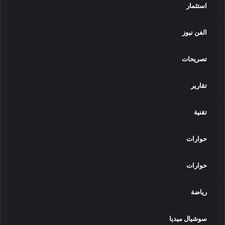
استثمار
الفن نيوز
تصريحات
تقارير
تقنية
حوارات
حوارات
رياضة
سوشيال ميديا