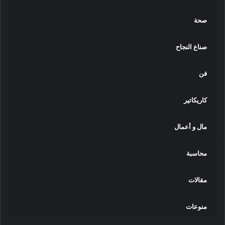
صحة
صناع النجاح
فن
كاريكاتير
مال و أعمال
محاسبة
مقالات
منوعات