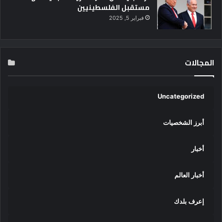
مستقبل الفلسطينيين
ل
فبراير 5, 2025
ل
س
ي
ن
المجالات
م
ا
ا
ل
Uncategorized
أ
ف
أبرز الشخصيات
ر
ي
ق
أخبار
ي
ة
أخبار العالم
إعرف بلدك