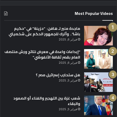
Most Popular Videos
ماجدة منير لـ هافن: “حزينة” في “حكيم
باشا”.. وأترك للجمهور الحكم على شخصيتي
فبراير 6, 2025
“إبداعات واعدة في معرض نتائج ورش منتصف
العام بقصر ثقافة الأنفوشي”
فبراير 6, 2025
هل ستحارب إسرائيل مصر ؟
فبراير 5, 2025
شعب غزة بين التهجير والفناء أو الصمود
والبقاء
فبراير 5, 2025