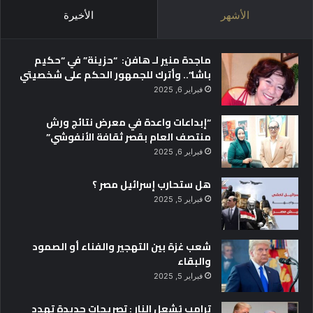
ه
الأشهر
الأخيرة
ا
ا
ل
ماجدة منير لـ هافن: “حزينة” في “حكيم
ج
باشا”.. وأترك للجمهور الحكم على شخصيتي
ا
ئ
فبراير 6, 2025
ز
“إبداعات واعدة في معرض نتائج ورش
ة
منتصف العام بقصر ثقافة الأنفوشي”
ب
م
فبراير 6, 2025
ه
ر
هل ستحارب إسرائيل مصر ؟
ج
فبراير 5, 2025
ا
ن
ا
شعب غزة بين التهجير والفناء أو الصمود
ل
والبقاء
أ
فبراير 5, 2025
ق
ص
ترامب يُشعل النار : تصريحات جديدة تهدد
ر