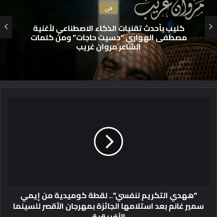
فن
كليب بأحدث تقنيات الذكاء الاصطناعي لأغنية
مصطفى الهواري “حسيت حاجات” ومن كلمات
الشاعر مروان غريب
"
ه
ه
د
ي
ا
ل
ت
ك
"ههدي التكريم لنفسي".. لقطة كوميدية من إيمي
ر
سمير غانم بعد استلامها الجائزة بمهرجان الأقصر للسينما
ي
الأفريقية
م