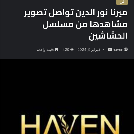
فن
ميرنا نور الدين تواصل تصوير
مشاهدها من مسلسل
الحشاشين
haven
أ
فبراير 9, 2024
420
دقيقة واحدة
ر
س
ل
ب
ر
ي
د
ا
إ
ل
ك