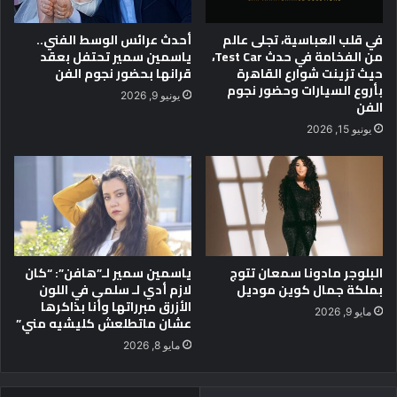
إ
ش
ي
ا
في قلب العباسية، تجلى عالم
أحدث عرائس الوسط الفني..
م
ه
من الفخامة في حدث Test Car،
ياسمين سمير تحتفل بعقد
ي
د
حيث تزينت شوارع القاهرة
قرانها بحضور نجوم الفن
س
ه
بأروع السيارات وحضور نجوم
يونيو 9, 2026
م
الفن
م
ي
ن
يونيو 15, 2026
ر
م
غ
س
ا
ل
ن
س
م
ل
ب
ا
ع
ل
البلوجر مادونا سمعان تتوج
ياسمين سمير لـ”هافن”: “كان
د
م
بملكة جمال كوين موديل
لازم أدي لـ سلمى في اللون
ا
د
الأزرق مبرراتها وأنا بذاكرها
س
ا
مايو 9, 2026
عشان ماتطلعش كليشيه مني”
ت
ح
ل
مايو 8, 2026
ا
م