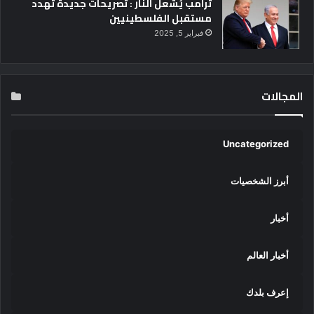
ترامب يُشعل النار : تصريحات جديدة تهدد
ل
مستقبل الفلسطينيين
ت
ن
فبراير 5, 2025
ظ
ي
م
ا
المجالات
ل
ا
ت
Uncategorized
ص
ا
ل
أبرز الشخصيات
ا
ت
أخبار
ي
ن
ظ
أخبار العالم
م
ا
إعرف بلدك
ن
و