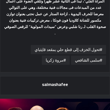
المرأة الفنّي”، تبدأ فى الثانية عشر ظهرا وتلقي الضوء على اعمال
عدد من المبدعات فى مجالات فنية مختلفة، وهي على التوالي
معرضا للحرف اليدوية ، ازاحة الستار عن عمل نحتى بعنوان توازن
مكسور للفنانة كلاوديا فون فونكا ، معرض تركيبات فنية بعنوان
صحوة القلب لـ رنا شلبي وعرض “سيدات المولوية” للرقص الصوفي
.
تحول الخزف إلى قطع حلي بمقعد قايتباي
سلمى الشافعي
مروة زكريا
salmashafee