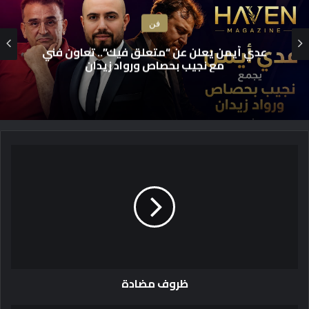
فن
عدي أيمن يعلن عن “متعلق فيك”.. تعاون فني
مع نجيب بحصاص ورواد زيدان
ظ
ر
و
ف
م
ض
ا
د
ة
ظروف مضادة