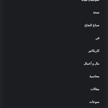
م
ن
صحة
ع
ل
ى
صناع النجاح
ا
ل
فن
إ
ن
ت
كاريكاتير
ر
ن
مال و أعمال
ت
و
ا
محاسبة
ل
ت
و
مقالات
ع
ي
منوعات
ة