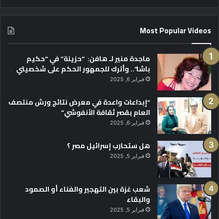
ب
ق
ا
Most Popular Videos
ن
و
ن
ماجدة منير لـ هافن: “حزينة” في “حكيم
م
باشا”.. وأترك للجمهور الحكم على شخصيتي
ك
فبراير 6, 2025
ا
ف
“إبداعات واعدة في معرض نتائج ورش منتصف
ح
العام بقصر ثقافة الأنفوشي”
ة
فبراير 6, 2025
ج
ر
هل ستحارب إسرائيل مصر ؟
ا
ئ
فبراير 5, 2025
م
ت
شعب غزة بين التهجير والفناء أو الصمود
ق
والبقاء
ن
ي
فبراير 5, 2025
ة