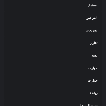
ر
استثمار
ش
ة
الفن نيوز
ع
م
ل
تصريحات
ح
و
تقارير
ل
"
ا
تقنية
س
ت
حوارات
خ
د
ا
حوارات
م
ك
رياضة
ا
ل
آ
سوشيال ميديا