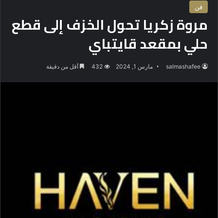
فن
مروة زكريا تحول الخزف إلى قطع
حلي بمقعد قايتباي
salmashafee
مارس 1, 2024
432
أقل من دقيقة