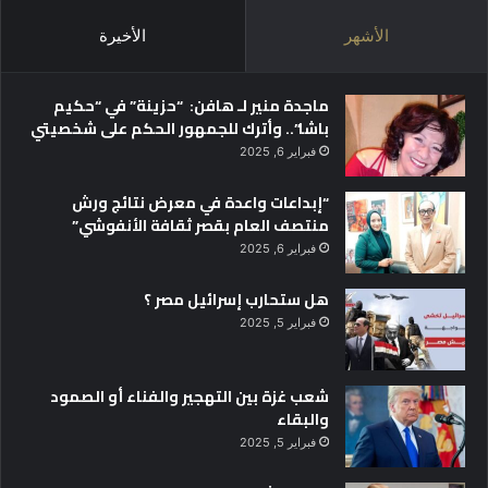
ك
الأشهر
الأخيرة
ت
ر
و
ماجدة منير لـ هافن: “حزينة” في “حكيم
ن
باشا”.. وأترك للجمهور الحكم على شخصيتي
ي
ا
فبراير 6, 2025
ت
و
“إبداعات واعدة في معرض نتائج ورش
ا
منتصف العام بقصر ثقافة الأنفوشي”
ل
فبراير 6, 2025
ج
ه
هل ستحارب إسرائيل مصر ؟
ا
فبراير 5, 2025
ز
ا
ل
شعب غزة بين التهجير والفناء أو الصمود
ق
والبقاء
و
فبراير 5, 2025
م
ي