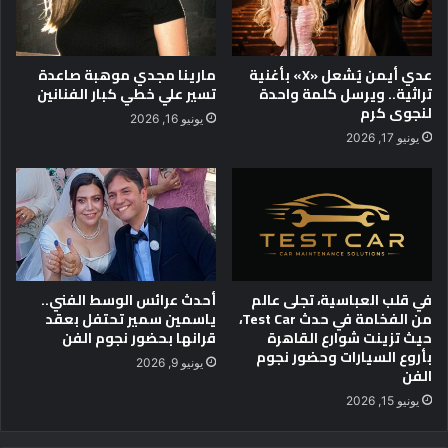
ح
ث
ا
عدي أيمن يُشعل «X» بأغنية
مارينا مجدي موهبة صاعدة
ل
تراثية.. ويرسل كلمة واحدة
تسير علي خطي كبار الفنانين
ع
لنجوى كرم
يونيو 16, 2026
ل
يونيو 17, 2026
م
ي
:
م
ع
ه
د
ب
في قلب العباسية، تجلى عالم
أحدث عرائس الوسط الفني..
ح
من الفخامة في حدث Test Car،
ياسمين سمير تحتفل بعقد
حيث تزينت شوارع القاهرة
قرانها بحضور نجوم الفن
و
بأروع السيارات وحضور نجوم
ث
يونيو 9, 2026
الفن
ا
ل
يونيو 15, 2026
إ
ل