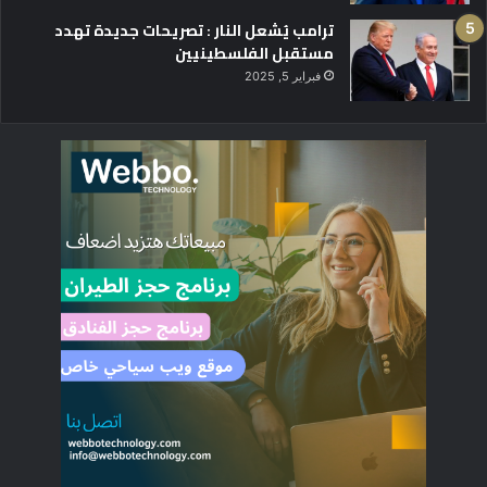
ا
ترامب يُشعل النار : تصريحات جديدة تهدد
ل
مستقبل الفلسطينيين
م
فبراير 5, 2025
ع
ل
و
م
ا
ت
"