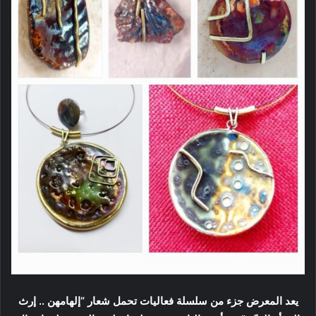
يعد المعرض جزء من سلسلة فعاليات تحمل شعار “إلهامهن .. إرث