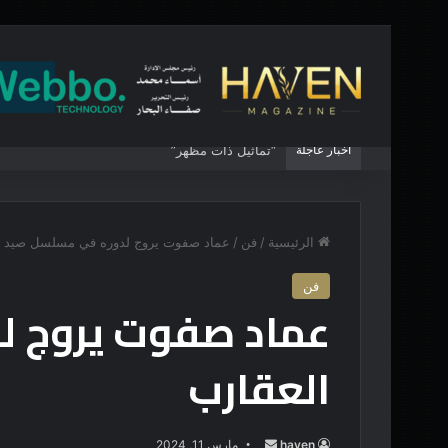
أخبار عاجلة
“تماثيلٌ ذات مظهر”
الرئيسية
/
فن
/
عماد صفوت يروج لدوره في مسلسل صيد ا
فن
عماد صفوت يروج ل
العقارب
haven
أ
مارس 11, 2024