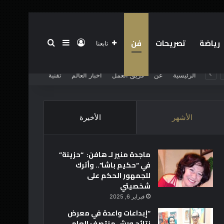
رياضة
تصريحات
فن
تسجيل الدخول
بحث عن
إضافة عمود جانبي
تابعنا
الرئيسية
عن
فريق العمل
أخبار العالم
تقنية
الأشهر
الأخيرة
ماجدة منير لـ هافن: “حزينة”
في “حكيم باشا”.. وأترك
للجمهور الحكم على
شخصيتي
فبراير 6, 2025
“إبداعات واعدة في معرض
نتائج ورش منتصف العام