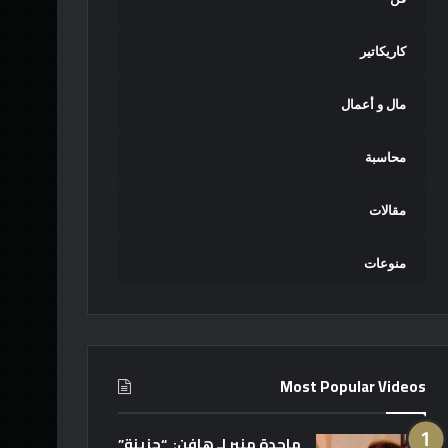
كاريكاتير
مال و أعمال
محاسبة
مقالات
منوعات
Most Popular Videos
ماجدة منير لـ هافن: “حزينة”