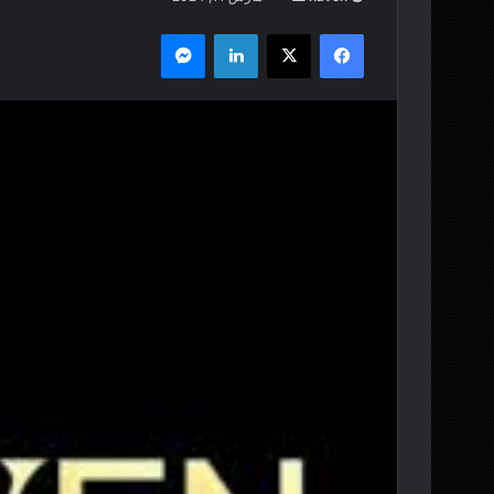
ر
فيسبوك
‫X
لينكدإن
ماسنجر
س
ل
ب
ر
ي
د
ا
إ
ل
ك
ت
ر
و
ن
ي
ا