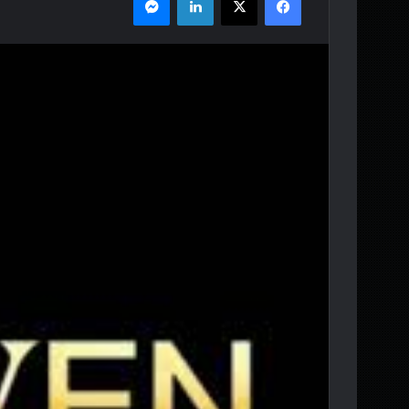
س
ل
ب
ر
ي
د
ا
إ
ل
ك
ت
ر
و
ن
ي
ا