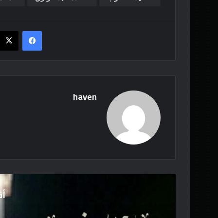
فيسبوك
haven
أق