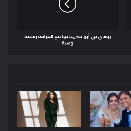
ف
ي
أ
ب
ر
بوسي في أبرز تصريحاتها مع العرافة بسمة
ز
وهبة
ت
ص
ر
ي
ح
ا
ت
ه
ا
م
ع
ا
ل
ع
ر