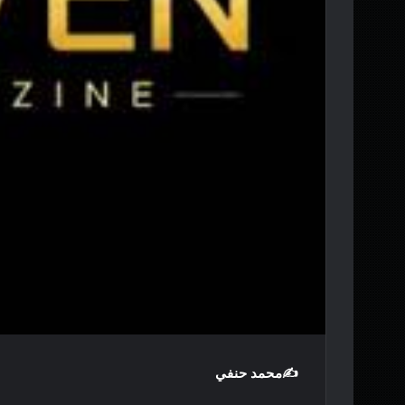
✍️محمد حنفي