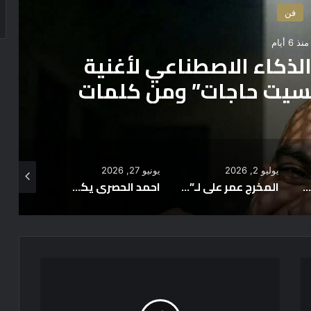
فن
منذ 6 أيام
لذكاء الاصطناعي لأغنية
يت حاجات” ومن كلمات
يوليو 2, 2026
يونيو 27, 2026
يونيو 26, 2026
مكتب الشربيني للمحاماة والإستشارات القانونية يحيي ذكرى الراحل الكبير فريد الديب
المخرج عمر علي لـ”هافن”: “أميل للقصة الثالثة في زيارة ليلية لأنها الأكثر اعتدالًا”
احمد الحصري يكشف عن اطلاق احدث اعماله “ودعني باعني”
ب
و
س
ي