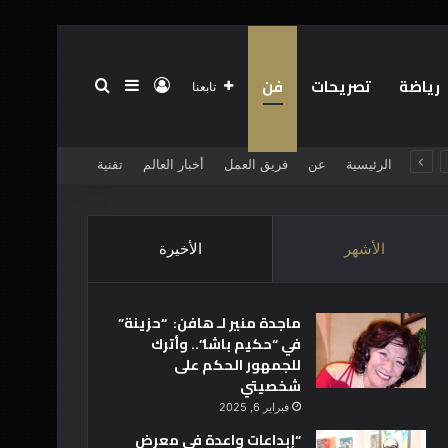
رياضة
تصريحات
فن
تسجيل الدخول
بحث عن
إضافة عمود جانبي
تابعنا
الرئيسية
عن
فريق العمل
أخبار العالم
تقنية
الأشهر
الأخيرة
ماجدة منير لـ هافن: “حزينة”
في “حكيم باشا”.. وأترك
للجمهور الحكم على
شخصيتي
فبراير 6, 2025
“إبداعات واعدة في معرض