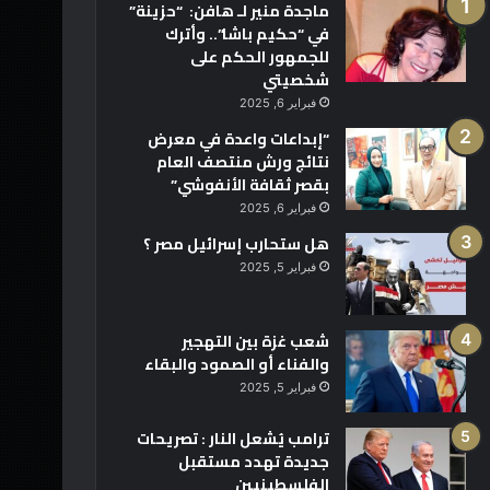
ماجدة منير لـ هافن: “حزينة”
في “حكيم باشا”.. وأترك
للجمهور الحكم على
شخصيتي
فبراير 6, 2025
“إبداعات واعدة في معرض
نتائج ورش منتصف العام
بقصر ثقافة الأنفوشي”
فبراير 6, 2025
هل ستحارب إسرائيل مصر ؟
فبراير 5, 2025
شعب غزة بين التهجير
والفناء أو الصمود والبقاء
فبراير 5, 2025
ترامب يُشعل النار : تصريحات
جديدة تهدد مستقبل
الفلسطينيين