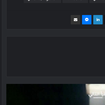
‫X
لينكدإن
ماسنجر
مشاركة عبر البريد
رأ التالي