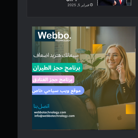
فبراير 5, 2025
فن
يوليو 3, 2026
مكتب الشربيني للمحاماة والإس
يحيي ذكرى الراحل الكبير 
يونيو 23, 2026
يونيو 17, 2026
احمد الحصري يكشف عن اطلاق احدث اعماله “ودعني باعني”
حين يكتب الإنسان نفسه… يولد النص الصادق
عدي أيمن يُشعل «X» بأغنية تراثية.. ويرسل كلمة واحدة لنجوى كرم