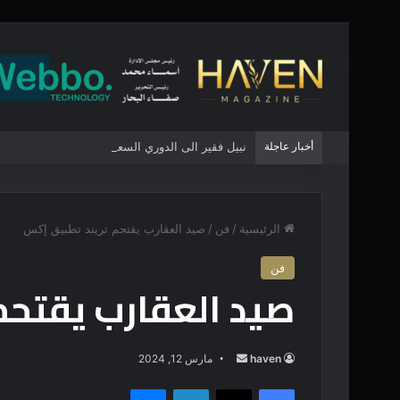
أخبار عاجلة
نبيل فقير الى الدوري السعودي
الرئيسية
/
فن
/
صيد العقارب يقتحم تريند تطبيق إكس
فن
صيد العقارب يقتحم
haven
أ
مارس 12, 2024
ر
فيسبوك
‫X
لينكدإن
ماسنجر