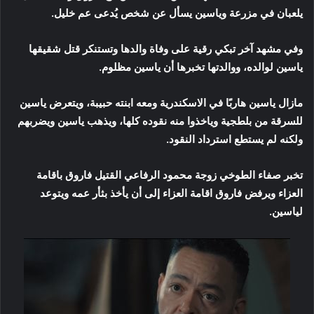
يلعبان في مزرعة وياسين يسأل عن شخص يُدعى عم خليل.
وفي مشهد آخر تبكي رقية على وفاة والدها وتستنكر قتل شقيقها
ياسين لوالده، ووالدتها تخبرها أن ياسين مظلوم.
مازال ياسين هاربًا في الاسكندرية ومعه ابنته حبيبة، ويتعرض ياسين
للسرقة من بلطجية وياخذوا منه نقوده كلها، ويذهب ياسين ويضربهم
ولكنه لم يستطع استرداد النقود.
تخبر صفاء الطوخي زوجة محمود الرفاعي القتيل فاروق باقامة
العزاء ويرفض فاروق اقامة العزاء إلى أن يأخذ بثأر عمه ويتوعد
لياسين.