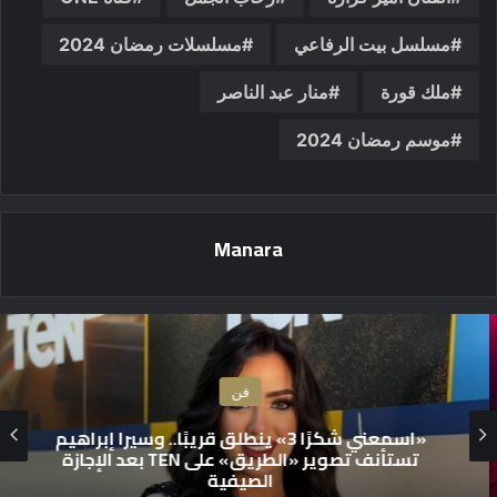
مسلسل بيت الرفاعي
مسلسلات رمضان 2024
ملك قورة
منار عبد الناصر
موسم رمضان 2024
Manara
فن
«اسمعني شكرًا 3» ينطلق قريبًا.. وسيرا إبراهيم
تستأنف تصوير «الطريق» على TEN بعد الإجازة
الصيفية