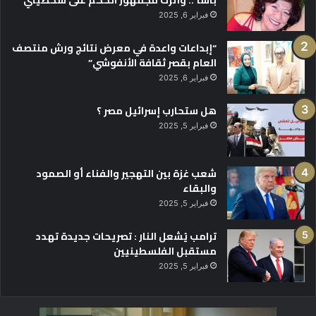
باشا”.. وأترك للجمهور الحكم على شخصيتي
فبراير 6, 2025
“إبداعات واعدة في معرض نتائج ورش منتصف
العام بقصر ثقافة الأنفوشي”
فبراير 6, 2025
هل ستحارب إسرائيل مصر ؟
فبراير 5, 2025
شعب غزة بين التهجير والفناء أو الصمود
والبقاء
فبراير 5, 2025
ترامب يُشعل النار : تصريحات جديدة تهدد
مستقبل الفلسطينيين
فبراير 5, 2025