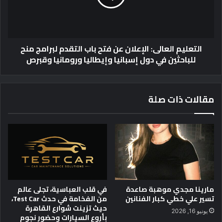
إ
ي
س
م
ت
ا
ر
ل
التعليم العالى: الإعلان عن فتح باب التقدم لبرامج منح
ا
ع
للباحثين في دول إسبانيا وإيطاليا ورومانيا وقبرص
ت
ا
ي
ل
ج
ى
ي
:
مقالات ذات صلة
ة
ا
ا
ل
ل
إ
و
ع
ط
ل
ن
ا
ي
ن
ة
ع
ل
ن
مارينا مجدي موهبة صاعدة
في قلب العباسية، تجلى عالم
ل
ف
تسير علي خطي كبار الفنانين
من الفخامة في حدث Test Car،
ت
ت
حيث تزينت شوارع القاهرة
يونيو 16, 2026
ع
ح
بأروع السيارات وحضور نجوم