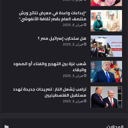
ح
“إبداعات واعدة في معرض نتائج ورش
ث
منتصف العام بقصر ثقافة الأنفوشي”
ي
ن
فبراير 6, 2025
ف
ي
هل ستحارب إسرائيل مصر ؟
د
فبراير 5, 2025
و
ل
إ
شعب غزة بين التهجير والفناء أو الصمود
س
والبقاء
ب
فبراير 5, 2025
ا
ن
ترامب يُشعل النار : تصريحات جديدة تهدد
ي
مستقبل الفلسطينيين
ا
فبراير 5, 2025
و
إ
ي
ط
المجالات
ا