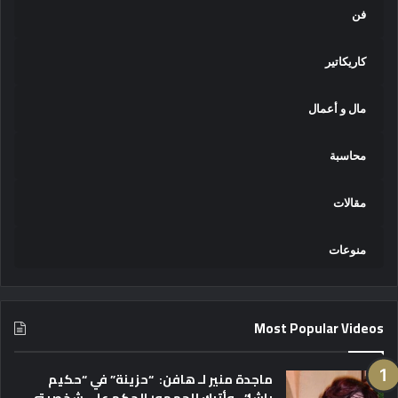
فن
كاريكاتير
مال و أعمال
محاسبة
مقالات
منوعات
Most Popular Videos
ماجدة منير لـ هافن: “حزينة” في “حكيم