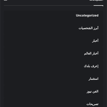
ل
ي
ا
Uncategorized
و
ر
أبرز الشخصيات
و
م
ا
أخبار
ن
ي
ا
أخبار العالم
و
ق
إعرف بلدك
ب
ر
ص
استثمار
الفن نيوز
تصريحات