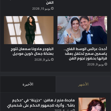
ل
الفن
ب
ي
ا
يونيو 15, 2026
م
ب
ا
ا
ل
ل
ع
ت
ا
ق
ل
د
ي
م
أحدث عرائس الوسط الفني..
البلوجر مادونا سمعان تتوج
و
ل
ياسمين سمير تحتفل بعقد
بملكة جمال كوين موديل
ا
ب
قرانها بحضور نجوم الفن
ل
ر
مايو 9, 2026
ب
ا
يونيو 9, 2026
ح
م
ث
ج
ا
م
الأشهر
الأخيرة
ل
ن
ع
ح
ل
ل
ماجدة منير لـ هافن: “حزينة” في “حكيم
م
ل
باشا”.. وأترك للجمهور الحكم على شخصيتي
ي
ب
ا
فبراير 6, 2025