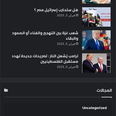
ل
س
هل ستحارب إسرائيل مصر ؟
ي
فبراير 5, 2025
ن
م
ا
شعب غزة بين التهجير والفناء أو الصمود
ئ
والبقاء
ي
فبراير 5, 2025
ا
ل
ترامب يُشعل النار : تصريحات جديدة تهدد
د
مستقبل الفلسطينيين
و
فبراير 5, 2025
ل
ي
المجالات
Uncategorized