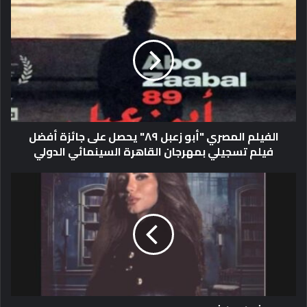
ا
ل
ف
ي
ل
م
ا
ل
م
الفيلم المصري "أبو زعبل ٨٩" يحصل على جائزة أفضل
ص
فيلم تسجيلي بمهرجان القاهرة السينمائي الدولي
ر
ي
"
د
أ
ا
ب
ل
و
ي
ز
ا
ع
ش
ب
ا
ل
ك
٨
ر