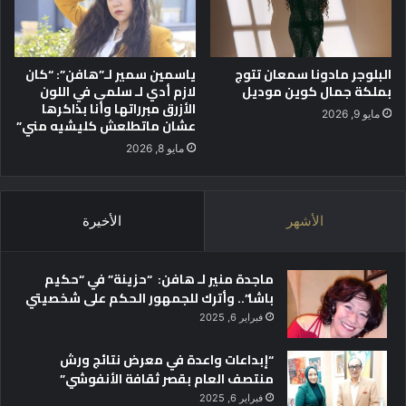
ت
ة
س
س
ج
و
البلوجر مادونا سمعان تتوج
ياسمين سمير لـ”هافن”: “كان
ي
د
بملكة جمال كوين موديل
لازم أدي لـ سلمى في اللون
ل
ه
الأزرق مبرراتها وأنا بذاكرها
ي
مايو 9, 2026
عشان ماتطلعش كليشيه مني”
ب
م
مايو 8, 2026
ه
ر
ج
الأشهر
الأخيرة
ا
ن
ا
ماجدة منير لـ هافن: “حزينة” في “حكيم
ل
باشا”.. وأترك للجمهور الحكم على شخصيتي
ق
فبراير 6, 2025
ا
ه
“إبداعات واعدة في معرض نتائج ورش
ر
منتصف العام بقصر ثقافة الأنفوشي”
ة
ا
فبراير 6, 2025