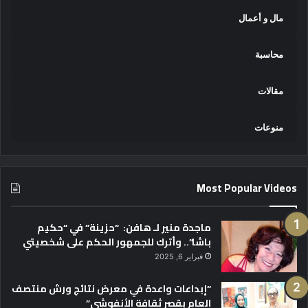
مال و أعمال
محاسبة
مقالات
منوعات
Most Popular Videos
ماجدة منير لـ هافن: “حزينة” في “حكيم
باشا”.. وأترك للجمهور الحكم على شخصيتي
فبراير 6, 2025
“إبداعات واعدة في معرض نتائج ورش منتصف
العام بقصر ثقافة الأنفوشي”