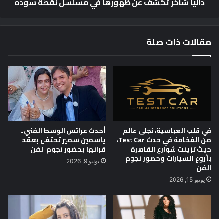
داليا شاكر تكشف عن ظهورها في مسلسل نقطة سوده
٩
ت
"
ك
ي
ش
ح
ف
مقالات ذات صلة
ص
ع
ل
ن
ع
ظ
ل
ه
ى
و
ج
ر
ا
ه
ئ
ا
ز
ف
في قلب العباسية، تجلى عالم
أحدث عرائس الوسط الفني..
ة
ي
من الفخامة في حدث Test Car،
ياسمين سمير تحتفل بعقد
أ
م
حيث تزينت شوارع القاهرة
قرانها بحضور نجوم الفن
ف
س
بأروع السيارات وحضور نجوم
يونيو 9, 2026
ض
الفن
ل
ل
س
يونيو 15, 2026
ف
ل
ي
ن
ل
ق
م
ط