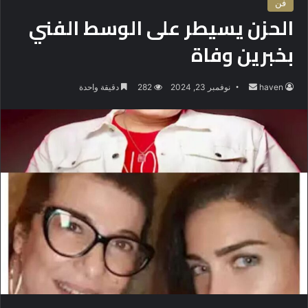
فن
الحزن يسيطر على الوسط الفني
بخبرين وفاة
haven
أ
نوفمبر 23, 2024
282
دقيقة واحدة
ر
س
ل
ب
ر
ي
د
ا
إ
ل
ك
ت
ر