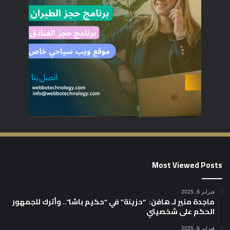
Most Viewed Posts
فبراير 6, 2025
ماجدة منير لـ هافن: “حزينة” في “حكيم باشا”.. وأترك للجمهور
الحكم على شخصيتي
فبراير 6, 2025