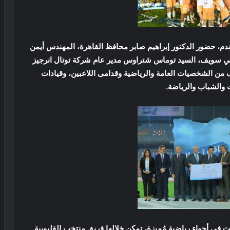
قدم، حضور الدكتور إبراهيم صابر محافظ القاهرة، المهندس أيمن
ني سويف، السيد توماس شتراوس مدير عام شركة توتال انرجيز
 من الشخصيات العامة والرياضية وقدامى اللاعبين، وقيادات
والشباب والرياضة.
مت في أجواء رياضية مُميزة، تمكن خلالها فريق منتخب القليوبية