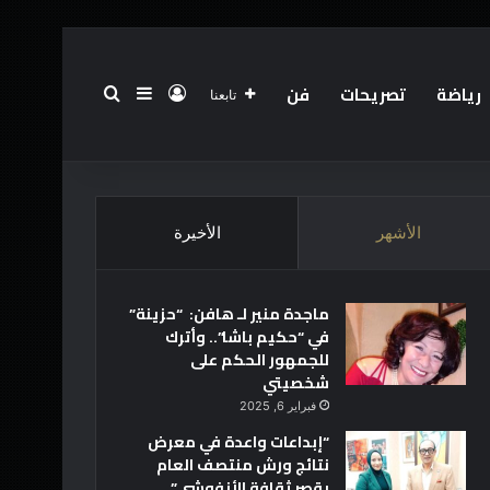
رياضة
تصريحات
فن
تسجيل الدخول
بحث عن
إضافة عمود جانبي
تابعنا
الرئيسية
عن
فريق العمل
أخبار العالم
تقنية
الأشهر
الأخيرة
ماجدة منير لـ هافن: “حزينة”
في “حكيم باشا”.. وأترك
للجمهور الحكم على
شخصيتي
فبراير 6, 2025
“إبداعات واعدة في معرض
نتائج ورش منتصف العام
بقصر ثقافة الأنفوشي”