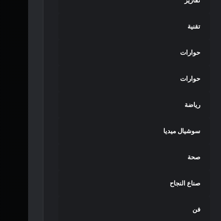
تقارير
تقنية
حوارات
حوارات
رياضة
سوشيال ميديا
صحة
صناع النجاح
فن