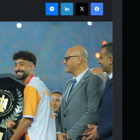
فيسبوك
‫X
لينكدإن
ماسنجر
س
ل
ب
ر
ي
د
ا
إ
ل
ك
ت
ر
و
ن
ي
ا