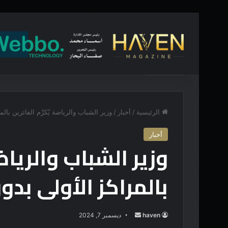
أخبار عاجلة
“تماثيلٌ ذات مظهر”
الرئيسية
/
أخبار
/
وزير الشباب والرياضة يُكرِّم الفائزين با
أخبار
وزير الشباب والرياضة
بالمراكز الأولى بد
haven
أ
ديسمبر 7, 2024
ر