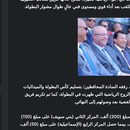
لقب بعد أداء قوي ومستوى فني عالٍ طوال مشوار البطولة.
رفقه السادة المحافظين؛ بتسليم كأس البطولة والميداليات
 والروح الرياضية التي ظهرت في البطولة، كما تم تكريم فريق
الفضية بعد وصولهم إلى النهائي.
وحصل صاحب المركز الأول (منتخب القليوبية) على مبلغ (200) ألف، المركز الثاني (بني سويف) على مبلغ (150)
ألف، والمركز الثالث (الوادي الجديد) مبلغ (100) ألف، بينما حصل المركز الرابع (الإسماعيلية) على مبلغ (50) ألف،