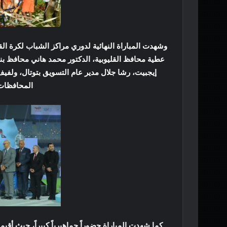
وشهدت المباراة النهائية لدوري مراكز الشباب لكرة ال
عطية محافظ القليوبية، الدكتور محمد هاني محافظ ب
إيجبيت، رشا جلال مدير عام التسويق بتوتال، ولفيف
المحافظات 
كما شهدت المباراة حضوراً جماهيرياً كبيراً، حيث أقي