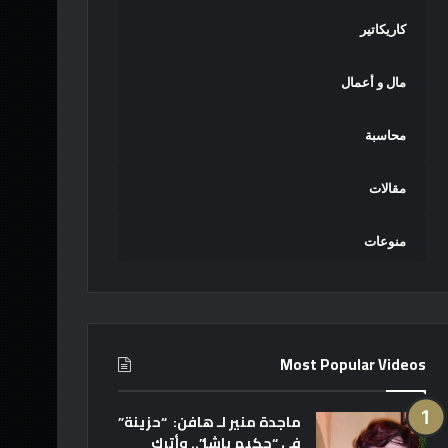
كاريكاتير
مال و أعمال
محاسبة
مقالات
منوعات
Most Popular Videos
ماجدة منير لـ هافن: “حزينة”
في “حكيم باشا”.. وأترك