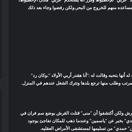
ساعده منهم للخروج من البحر،ولكن رفضوا وجاء بعد ذلك
نها بتحبه وقالت له :”أنا هقدر أربي الأولاد “،وكان رد”
لمرتب وطلب منها ترجع بلدها وتترك الشغل عندهم في المنزل.
رش ولكن أكتشفوا أن “منى” قتلت القرش بوضع سم فران في
دي” بخبر عن “ياسمين” وعندما ذهب للمكان تفاجئ بوجود
ن” حمدي” من تسليمها لمستشفى الأمراض العقليه.