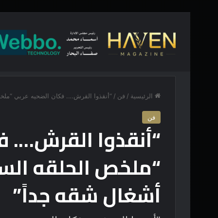
أخبار عاجلة
إتفاق مكة .. هل تبدأ السعودية وتركيا وباكستان ت
الرئيسية
/
فن
/
“أنقذوا القرش…. فكان الضحيه عربي “ملخ
فن
“أنقذوا القرش…. ف
“ملخص الحلقه ال
أشغال شقه جداً”