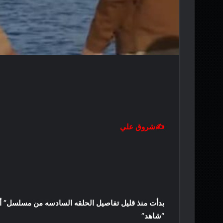
ي
ا
✍️شروق علي
بدأت منذ قليل تفاصيل الحلقه السادسه من مسلسل” أ
“شاهد”