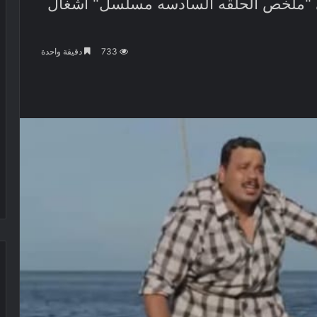
بي "ملخص الحلقه السادسه مسلسل" أشغال
733
دقيقة واحدة