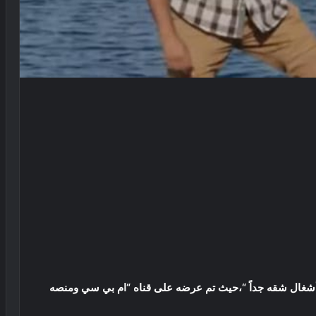
شغال شقه جداً “،حيث تم عرضه على قناه “ام بي سي ومنصه