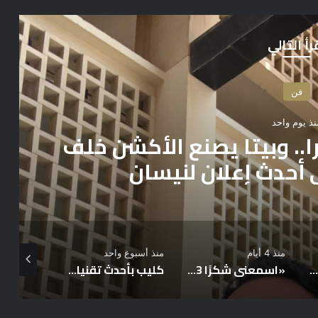
رأ التالي
فن
منذ 3 أيام
ن “متعلق فيك”.. تعاون فني مع
بحصاص ورواد زيدان
منذ أسبوع واحد
يوليو 3, 2026
يوليو 2, 2026
«اسمعني شكرًا 3» ينطلق قريبًا.. وسيرا إبراهيم تستأنف تصوير «الطريق» على TEN بعد الإجازة الصيفية
كليب بأحدث تقنيات الذكاء الاصطناعي لأغنية مصطفى الهواري “حسيت حاجات” ومن كلمات الشاعر مروان غريب
مكتب الشربيني للمحاماة والإستشارات القانونية يحيي ذكرى الراحل الكبير فريد الديب