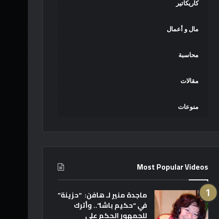
كاريكاتير
مال و أعمال
محاسبة
مقالات
منوعات
Most Popular Videos
ماجدة منير لـ هافن: “حزينة”
في “حكيم باشا”.. وأترك
للجمهور الحكم على