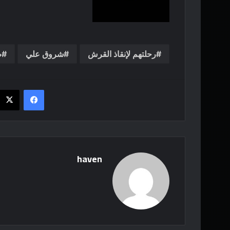
رحلتهم لإنقاذ القرش
شروق علي
ط
فيسبوك
haven