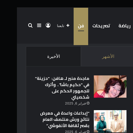
رياضة
تصريحات
فن
تسجيل الدخول
بحث عن
إضافة عمود جانبي
تابعنا
الرئيسية
عن
فريق العمل
أخبار العالم
تقنية
الأشهر
الأخيرة
ماجدة منير لـ هافن: “حزينة”
في “حكيم باشا”.. وأترك
للجمهور الحكم على
شخصيتي
فبراير 6, 2025
“إبداعات واعدة في معرض
نتائج ورش منتصف العام
بقصر ثقافة الأنفوشي”
فبراير 6, 2025