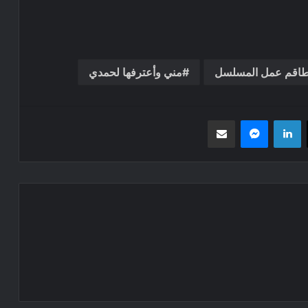
اقم عمل المسلسل
مني وأعترفها لحمدي
‫X
لينكدإن
ماسنجر
مشاركة عبر البريد