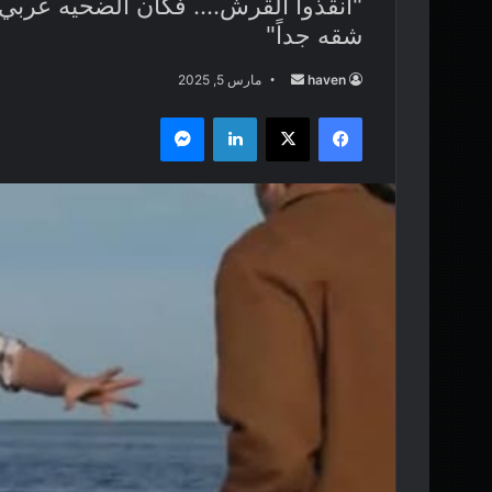
"أنقذوا القرش.... فكان الضحيه عر
شقه جداً"
haven
أ
مارس 5, 2025
ر
فيسبوك
‫X
لينكدإن
ماسنجر
س
ل
ب
ر
ي
د
ا
إ
ل
ك
ت
ر
و
ن