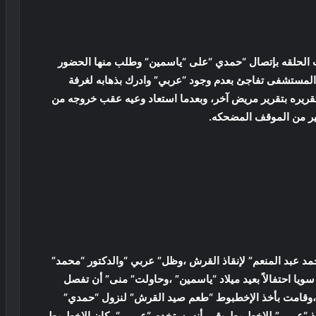
ت الحلقه بإتصال “حمدي “على “ياسمين” وطلب منها الحضور
ه المستشفى تفاجئ بعدم وجود “عربي” وادرك بذهابه لغرفة
تقريره بتقرير مريض آخر، وبعدما استعاد وعيه عقب خروجه من
ثير من الموقف المضحكه.
 عبد المنعم” لإنقاذ القرش ،وظل” عربي “والدكتور “محمد”
ا احتفالاً بعيد ميلاد “ياسمين” ،وحاولت” منى” أن تفصل
 ،وقامت بأخذ الإخطبوط “طعم صيد القرش” لنزول “حمدي”
 “عربي” للإخطبوط وقرر أنه يستخدم “عربي “مكان الإخطبوط،