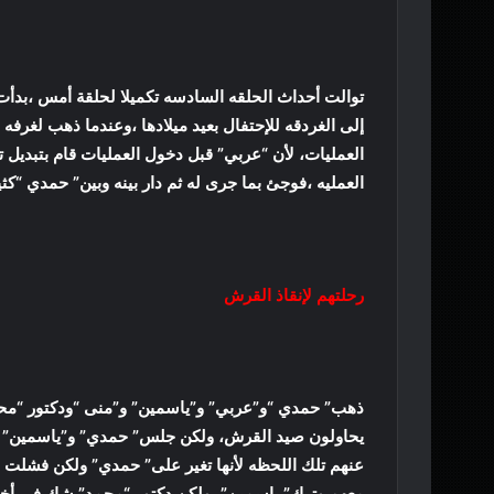
توالت أحداث الحلقه السادسه تكميلا لحلقة أمس ،بدأ
إلى الغردقه للإحتفال بعيد ميلادها ،وعندما ذهب لغرف
العمليات، لأن “عربي” قبل دخول العمليات قام بتبديل 
العمليه ،فوجئ بما جرى له ثم دار بينه وبين” حمدي “ك
رحلتهم لإنقاذ القرش
ذهب” حمدي “و”عربي” و”ياسمين” و”منى “ودكتور “محمد
يحاولون صيد القرش، ولكن جلس” حمدي” و”ياسمين” سوي
عنهم تلك اللحظه لأنها تغير على” حمدي” ولكن فشلت
معهم وترك” ياسمين” ،ولكن دكتور “محمد” شك في أخذ