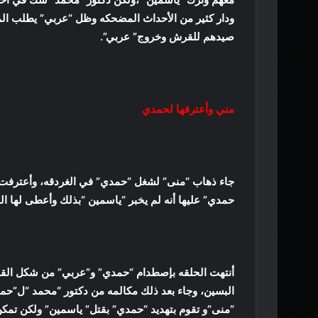
ودار كثير من الأحداث المضحكه وظل “عربي” يطلب الم
صيدهم للقرش وخروج” عربي”.
مني وأعترفها لحمدي
جاء ذهاب “منى” لشغل “حمدي” في الغردقه، وأعترفت له أ
حمدي” عليها أنه لم يخبر “ياسمين “بذلك وأعطى لها ا
أنتهت الحلقه بإصطدام “حمدي” و”عربي” من شكل الق
البسين، وجاء بعد ذلك مكالمه من دكتور “محمد “ل”حم
“منى”و تقوم بتهديد “حمدي” بقتل” ياسمين” ولكن تمك