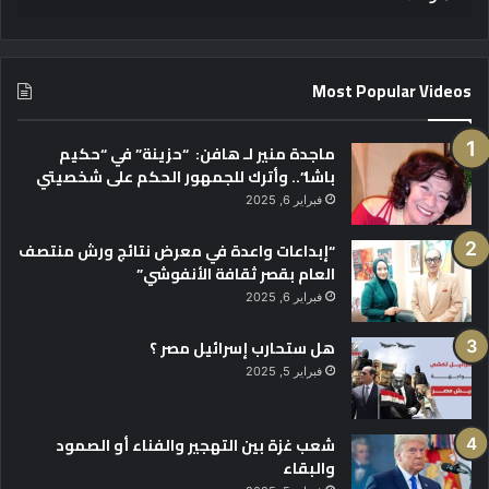
Most Popular Videos
ماجدة منير لـ هافن: “حزينة” في “حكيم
باشا”.. وأترك للجمهور الحكم على شخصيتي
فبراير 6, 2025
“إبداعات واعدة في معرض نتائج ورش منتصف
العام بقصر ثقافة الأنفوشي”
فبراير 6, 2025
هل ستحارب إسرائيل مصر ؟
فبراير 5, 2025
شعب غزة بين التهجير والفناء أو الصمود
والبقاء