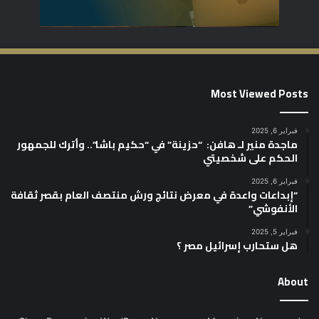
Most Viewed Posts
فبراير 6, 2025
ماجدة منير لـ هافن: “حزينة” في “حكيم باشا”.. وأترك للجمهور
الحكم على شخصيتي
فبراير 6, 2025
“إبداعات واعدة في معرض نتائج ورش منتصف العام بقصر ثقافة
الأنفوشي”
فبراير 5, 2025
هل ستحارب إسرائيل مصر ؟
About