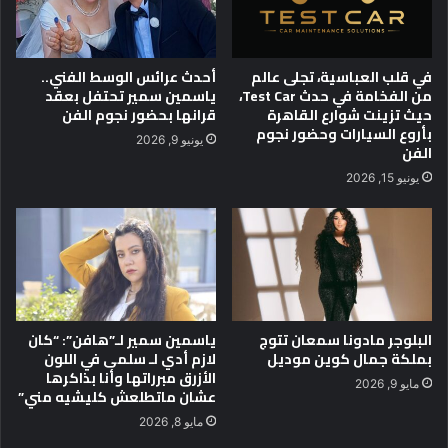
ا
ت
ة
ا
ا
ل
ل
ط
في قلب العباسية، تجلى عالم
أحدث عرائس الوسط الفني..
م
ف
من الفخامة في حدث Test Car،
ياسمين سمير تحتفل بعقد
ل
و
حيث تزينت شوارع القاهرة
قرانها بحضور نجوم الفن
ا
ل
بأروع السيارات وحضور نجوم
يونيو 9, 2026
الفن
ئ
ة
ك
ت
يونيو 15, 2026
ة
ح
ت
ا
ل
م
ج
ه
البلوجر مادونا سمعان تتوج
ياسمين سمير لـ”هافن”: “كان
ر
بملكة جمال كوين موديل
لازم أدي لـ سلمى في اللون
الأزرق مبرراتها وأنا بذاكرها
مايو 9, 2026
عشان ماتطلعش كليشيه مني”
مايو 8, 2026