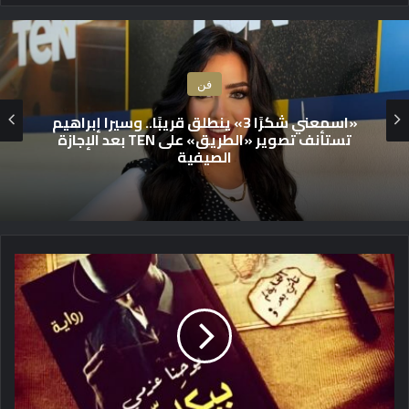
فن
كليب بأحدث تقنيات الذكاء الاصطناعي لأغنية
مصطفى الهواري “حسيت حاجات” ومن كلمات
الشاعر مروان غريب
ر
و
ا
ي
ة
ب
ي
ك