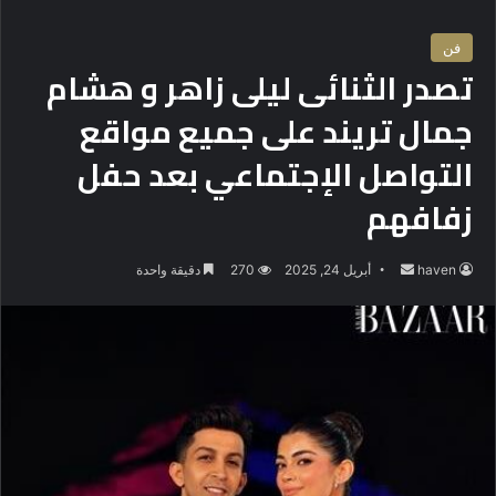
فن
تصدر الثنائى ليلى زاهر و هشام
جمال تريند على جميع مواقع
التواصل الإجتماعي بعد حفل
زفافهم
haven
أ
أبريل 24, 2025
270
دقيقة واحدة
ر
س
ل
ب
ر
ي
د
ا