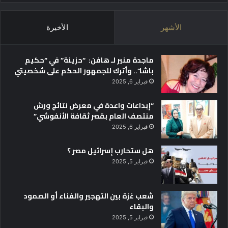
الأشهر
الأخيرة
ماجدة منير لـ هافن: “حزينة” في “حكيم
باشا”.. وأترك للجمهور الحكم على شخصيتي
فبراير 6, 2025
“إبداعات واعدة في معرض نتائج ورش
منتصف العام بقصر ثقافة الأنفوشي”
فبراير 6, 2025
هل ستحارب إسرائيل مصر ؟
فبراير 5, 2025
شعب غزة بين التهجير والفناء أو الصمود
والبقاء
فبراير 5, 2025