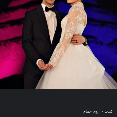
إ
ل
ك
ت
ر
و
ن
ي
ا
كتبت:- أروى حمام