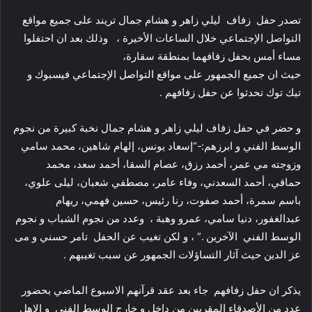
تصدر حفل زفاف ليلي زاهر و هشام جمال تريند على جميع مواقع
التواصل الإجتماعي خلال الساعات الأخيرة ، وذلك بعد ان احتفلوا
مساء أمس بحفل زفافهما بمنطقة سقارة،
حيث ان جميع الجمهور على مواقع التواصل الإجتماعي فيسبوك و
تيك توك تحدثوا عن حفل زفافهم .
و حضر في حفل زفاف ليلي زاهر و هشام جمال نخبة كبيرة من نجوم
الوسط الفني و ابرزهم:-“إسعاد يونس، إلهام شاهين، محمد سامي
وزوجته مي عمر، أحمد رزق، عصام السقا، أحمد سعد، محمد
حماقي، أحمد السعدني، وفاء عامر، مصطفي شعبان، ليلى علوي،
باسم سمرة، أحمد صفوت، رنا رئيس، حسين فهمي، ريهام
عبدالغفور، دنيا سامي، عمرو وهبة ، وعدد من نجوم الشباب و نجوم
الوسط الفني الآخرين .” ، و لكن تغيب عن الحفل تامر حسني و مى
عز الدين حيث آثار التساؤلات الجمهور عن سبب تغيبهم .
يذكر ان حفل زفافهم جاء بعد عقد قرآنهم الاسبوع الماضي بحضور
عدد من الأصدقاء المقربين من داخل و خارج الوسط الفني و الاهل