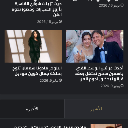
ا
و
حيث تزينت شوارع القاهرة
يونيو 16, 2026
ل
ا
بأروع السيارات وحضور نجوم
ن
الفن
ل
ا
ط
يونيو 15, 2026
د
ا
ي
ب
ع
ا
ل
ك
ل
أحدث عرائس الوسط الفني..
البلوجر مادونا سمعان تتوج
ا
ياسمين سمير تحتفل بعقد
بملكة جمال كوين موديل
س
قرانها بحضور نجوم الفن
ي
مايو 9, 2026
ك
يونيو 9, 2026
ي
ف
ى
الأشهر
الأخيرة
ا
ل
ف
ماجدة منير لـ هافن: “حزينة” في “حكيم
ن