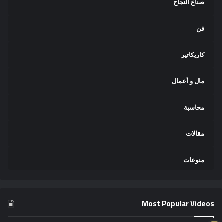
صناع النجاح
فن
كاريكاتير
مال و أعمال
محاسبة
مقالات
منوعات
Most Popular Videos