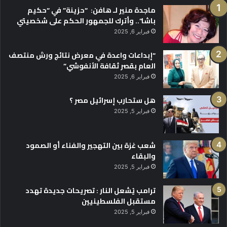
ماجدة منير لـ هافن: “حزينة” في “حكيم
باشا”.. وأترك للجمهور الحكم على شخصيتي
فبراير 6, 2025
“إبداعات واعدة في معرض نتائج ورش منتصف
العام بقصر ثقافة الأنفوشي”
فبراير 6, 2025
هل ستحارب إسرائيل مصر ؟
فبراير 5, 2025
شعب غزة بين التهجير والفناء أو الصمود
والبقاء
فبراير 5, 2025
ترامب يُشعل النار : تصريحات جديدة تهدد
مستقبل الفلسطينيين
فبراير 5, 2025