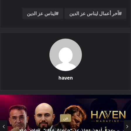
آخر أعمال ايناس عز الدين
ايناس عز الدين
haven
فن
«اسمعني شكرًا 3» ينطلق قريبًا.. وسيرا إبرا
ي