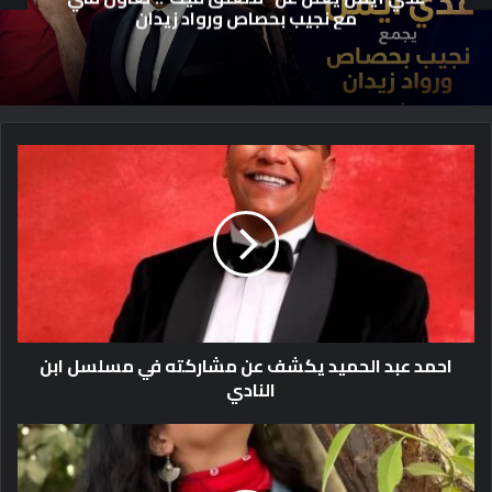
تستأنف تصوير «الطريق» على TEN بعد ا
الصيفية
ا
ح
م
د
ع
ب
د
ا
ل
احمد عبد الحميد يكشف عن مشاركته في مسلسل ابن
ح
النادي
م
ي
د
د
ي
ع
ك
م