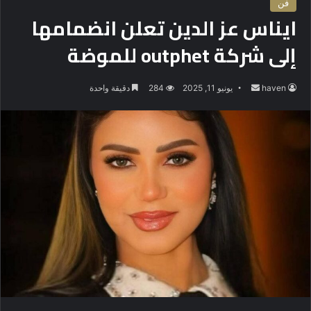
فن
ايناس عز الدين تعلن انضمامها
إلى شركة outphet للموضة
haven
أ
يونيو 11, 2025
284
دقيقة واحدة
ر
س
ل
ب
ر
ي
د
ا
إ
ل
ك
ت
ر