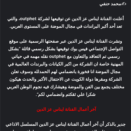
✍️
محمد حنفي
و
ن
أعلنت الفنانة ايناس عز الدين عن توقيعها لشركة outphet، والتي
ي
ا
تعد أحد أكبر البراندات في مجال الموضة على المستوى العربي.
ونشرت الفنانة ايناس عز الدين عبر صفحتها الرسمية على موقع
التواصل الإجتماعي فيس بوك توقيعها بشكل رسمي قائلة “بشكل
رسمي تم التعاقد والتعاون مع outphet نقله مهمه في حياتي
المهنية خاصة ان الشركة من اكبر الكيانات والبرندات العالمية في
مجال الموضة انا فخورة بانضمامي لهم الحمدلله وسوف تعلن
الشركة ومقرها دولة الكويت عن الاحتفال الأكبر والحدث هيكون
مختلف يجمع بين الفن والموضة وهيشارك فيه نجوم الوطن العربي
شكرا علي ثقكتم وانضمامي لكم”.
آخر أعمال الفنانة ايناس عز الدين
جدير بالذكر أن آخر أعمال الفنانة ايناس عز الدين المسلسل الاذاعي