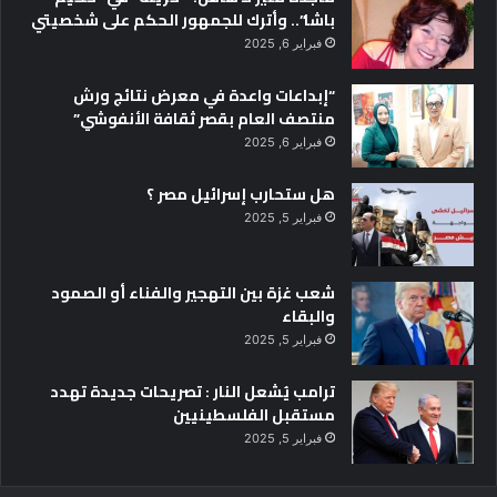
باشا”.. وأترك للجمهور الحكم على شخصيتي
.
.
فبراير 6, 2025
.
“إبداعات واعدة في معرض نتائج ورش
ا
منتصف العام بقصر ثقافة الأنفوشي”
س
ر
فبراير 6, 2025
ا
ر
هل ستحارب إسرائيل مصر ؟
ل
فبراير 5, 2025
ا
ت
ع
شعب غزة بين التهجير والفناء أو الصمود
ر
والبقاء
ف
فبراير 5, 2025
ه
ا
ترامب يُشعل النار : تصريحات جديدة تهدد
ع
مستقبل الفلسطينيين
ن
فبراير 5, 2025
ا
ل
ف