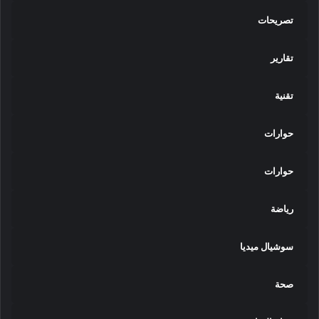
تصريحات
تقارير
تقنية
حوارات
حوارات
رياضة
سوشيال ميديا
صحة