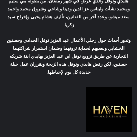
هايدي ونوفل والذي عرض في شهر رمضان، من بطولة مي سليم
ومحمد نشأت وايناس عز الدين ودينا وشاحي وشروق محمد واحمد
سعد ميشو، وعدد آخر من الفنانين، تأليف هشام يحيى وإخراج سيد
زكريا.
وتدور أحداث حول رجلي الأعمال عبد العزيز نوفل الحدادي وحسنين
الخشابي وسعيهم لحماية ثروتهما وضمان استمرار شراكتهما
التجارية عن طريق تزويج نوفل ابن عبد العزيز بهايدي ابنة شريكه
حسنين، لكن رفض هايدي ونوفل هذه الزيجة ويقرران عمل حيلة
جديدة كل يوم لإحباطها.