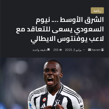
رياضة
الشرق الأوسط …. نيوم
السعودي يسعى للتعاقد مع
لاعب يوفنتوس الايطالي
haven
أ
يوليو 5, 2025
255
دقيقة واحدة
ر
س
ل
ب
ر
ي
د
ا
إ
ل