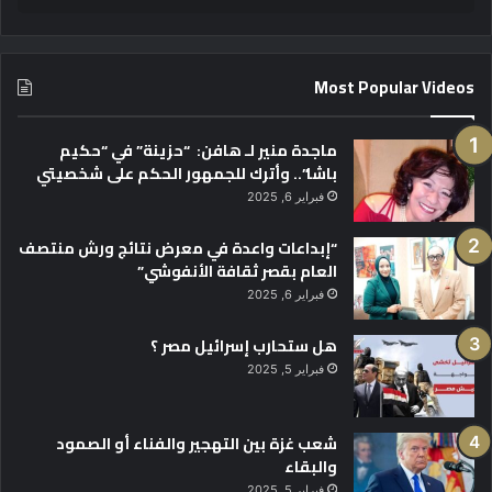
Most Popular Videos
ماجدة منير لـ هافن: “حزينة” في “حكيم
باشا”.. وأترك للجمهور الحكم على شخصيتي
فبراير 6, 2025
“إبداعات واعدة في معرض نتائج ورش منتصف
العام بقصر ثقافة الأنفوشي”
فبراير 6, 2025
هل ستحارب إسرائيل مصر ؟
فبراير 5, 2025
شعب غزة بين التهجير والفناء أو الصمود
والبقاء
فبراير 5, 2025