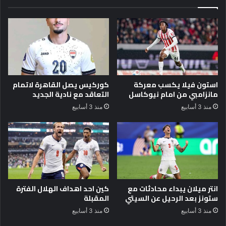
ا
ر
د
ا
ي
ل
ا
ا
ل
ن
ن
ت
ص
ق
ر
ا
استون فيلا يكسب معركة
كوركيس يصل القاهرة لاتمام
ا
ل
مانزامبي من امام نيوكاسل
التعاقد مع نادية الجديد
ل
ل
منذ 3 أسابيع
منذ 3 أسابيع
س
ن
ع
ا
و
د
د
ي
ي
ا
ل
ر
ي
انتر ميلان يبداء محادثات مع
كين احد اهداف الهلال الفترة
ا
ستونز بعد الرحيل عن السيتي
المقبلة
ن
منذ 3 أسابيع
منذ 3 أسابيع
ا