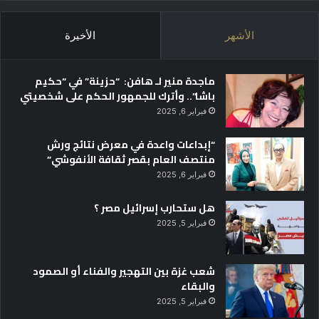
ل
ق
ط
الأشهر
الأخيرة
ر
ي
ماجدة منير لـ هافن: “حزينة” في “حكيم
باشا”.. وأترك للجمهور الحكم على شخصيتي
فبراير 6, 2025
“إبداعات واعدة في معرض نتائج ورش
منتصف العام بقصر ثقافة الأنفوشي”
فبراير 6, 2025
هل ستحارب إسرائيل مصر ؟
فبراير 5, 2025
شعب غزة بين التهجير والفناء أو الصمود
والبقاء
فبراير 5, 2025