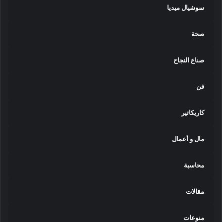
سوشيال ميديا
صحة
صناع النجاح
فن
كاريكاتير
مال و أعمال
محاسبة
مقالات
منوعات