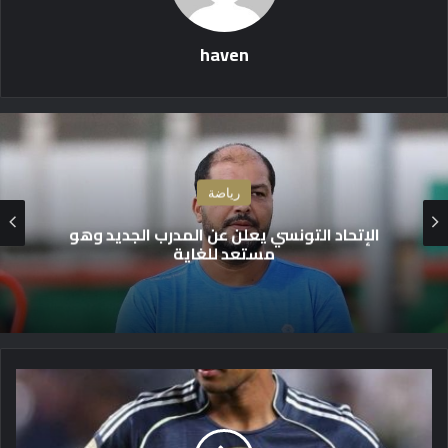
haven
رياضة
يوفنتوس أول الراغبين لضم حارس الهلال
ب
ر
ا
ز