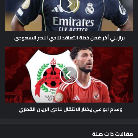
ي
ل
ي
أ
خ
برازيلي أخر ضمن خطة التعاقد لنادي النصر السعودي
ر
ض
م
و
ن
س
خ
ا
ط
م
ة
ا
ا
ب
ل
و
ت
ع
ع
ل
وسام ابو علي يختار الانتقال لنادي الريان القطري
ا
ي
ق
ي
د
خ
ل
ت
مقالات ذات صلة
ن
ا