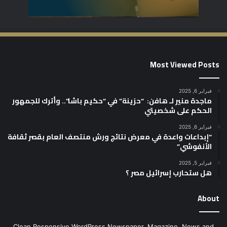
Most Viewed Posts
فبراير 6, 2025
ماجدة منير لـ هافن: “حزينة” في “حكيم باشا”.. وأترك للجمهور
الحكم على شخصيتي
فبراير 6, 2025
“إبداعات واعدة في معرض نتائج ورش منتصف العام بقصر ثقافة
الأنفوشي”
فبراير 5, 2025
هل ستحارب إسرائيل مصر ؟
About
Clean Responsive WordPress Newspaper, Magazine, News and