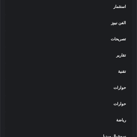
استثمار
الفن نيوز
تصريحات
تقارير
تقنية
حوارات
حوارات
رياضة
سوشيال ميديا