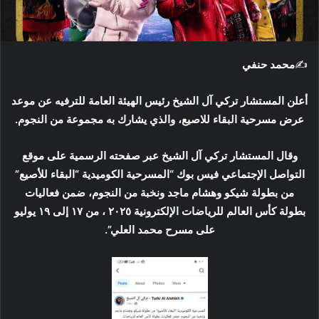
ك
ت
ر
✍️
محمد حنفي
و
ن
أعلن المستشار تركي آل الشيخ رئيس الهيئة العامة للترفيه عن موعد
ي
ا
عرض مسرحية البقاء للاصيع، والذي يشارك به مجموعة من النجوم.
وقال المستشار تركي آل الشيخ عبر صفحته الرسمية على موقع
التواصل الإجتماعي فيس بوك “المسرحية الكوميدية “البقاء للأصيع”
من بطولة شيكو وهشام ماجد ونخبة من النجوم، ضمن فعاليات
بطولة كأس العالم للرياضات الإلكترونية ٢٠٢٥ ، من ١٧ إلى ١٩ يوليو
على مسرح محمد العلي”.