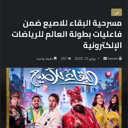
فن
مسرحية البقاء للاصيع ضمن
فاعليات بطولة العالم للرياضات
الإلكترونية
haven
أ
يوليو 12, 2025
257
دقيقة واحدة
ر
س
ل
ب
ر
ي
د
ا
إ
ل