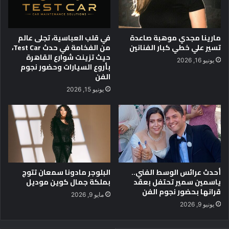
م
ق
س
ب
ي
ا
مارينا مجدي موهبة صاعدة
في قلب العباسية، تجلى عالم
س
ل
تسير علي خطي كبار الفنانين
من الفخامة في حدث Test Car،
ا
حيث تزينت شوارع القاهرة
يونيو 16, 2026
س
بأروع السيارات وحضور نجوم
الفن
و
د
يونيو 15, 2026
ف
ي
ا
ح
د
ث
ظ
أحدث عرائس الوسط الفني..
البلوجر مادونا سمعان تتوج
ه
ياسمين سمير تحتفل بعقد
بملكة جمال كوين موديل
و
قرانها بحضور نجوم الفن
ر
مايو 9, 2026
يونيو 9, 2026