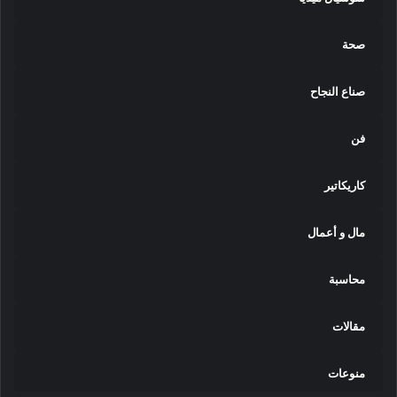
صحة
صناع النجاح
فن
كاريكاتير
مال و أعمال
محاسبة
مقالات
منوعات