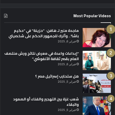
Most Popular Videos
ماجدة منير لـ هافن: “حزينة” في “حكيم
باشا”.. وأترك للجمهور الحكم على شخصيتي
فبراير 6, 2025
“إبداعات واعدة في معرض نتائج ورش منتصف
العام بقصر ثقافة الأنفوشي”
فبراير 6, 2025
هل ستحارب إسرائيل مصر ؟
فبراير 5, 2025
شعب غزة بين التهجير والفناء أو الصمود
والبقاء
فبراير 5, 2025