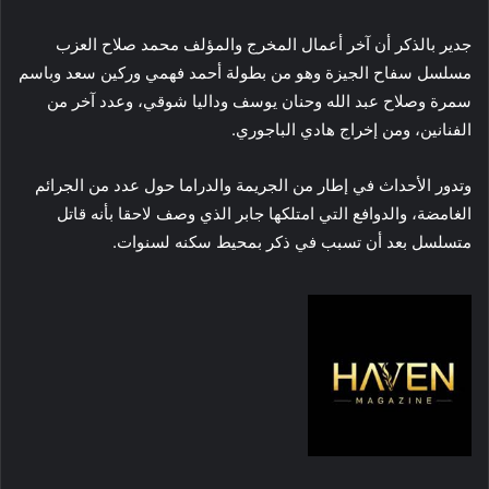
جدير بالذكر أن آخر أعمال المخرج والمؤلف محمد صلاح العزب
مسلسل سفاح الجيزة وهو من بطولة أحمد فهمي وركين سعد وباسم
سمرة وصلاح عبد الله وحنان يوسف وداليا شوقي، وعدد آخر من
الفنانين، ومن إخراج هادي الباجوري.
وتدور الأحداث في إطار من الجريمة والدراما حول عدد من الجرائم
الغامضة، والدوافع التي امتلكها جابر الذي وصف لاحقا بأنه قاتل
متسلسل بعد أن تسبب في ذكر بمحيط سكنه لسنوات.