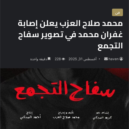
فن
محمد صلاح العزب يعلن إصابة
غفران محمد في تصوير سفاح
التجمع
haven
أ
أغسطس 31, 2025
228
دقيقة واحدة
ر
س
ل
ب
ر
ي
د
ا
إ
ل