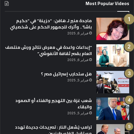
Most Popular Videos
ماجدة منير لـ هافن: “حزينة” في “حكيم
باشا”.. وأترك للجمهور الحكم على شخصيتي
فبراير 6, 2025
“إبداعات واعدة في معرض نتائج ورش منتصف
العام بقصر ثقافة الأنفوشي”
فبراير 6, 2025
هل ستحارب إسرائيل مصر ؟
فبراير 5, 2025
شعب غزة بين التهجير والفناء أو الصمود
والبقاء
فبراير 5, 2025
ترامب يُشعل النار : تصريحات جديدة تهدد
مستقبل الفلسطينيين