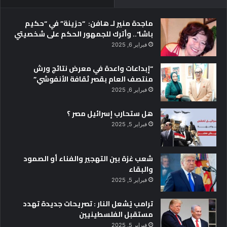
ل
إ
ماجدة منير لـ هافن: “حزينة” في “حكيم
س
باشا”.. وأترك للجمهور الحكم على شخصيتي
ك
ن
فبراير 6, 2025
د
“إبداعات واعدة في معرض نتائج ورش
ر
منتصف العام بقصر ثقافة الأنفوشي”
ي
ة
فبراير 6, 2025
ل
ل
هل ستحارب إسرائيل مصر ؟
إ
فبراير 5, 2025
ب
د
ا
شعب غزة بين التهجير والفناء أو الصمود
ع
والبقاء
ا
فبراير 5, 2025
ل
ر
ترامب يُشعل النار : تصريحات جديدة تهدد
ي
مستقبل الفلسطينيين
ا
فبراير 5, 2025
ض