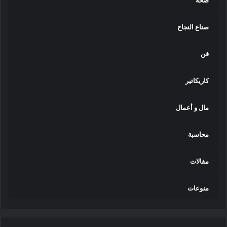
صحة
صناع النجاح
فن
كاريكاتير
مال و أعمال
محاسبة
مقالات
منوعات