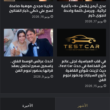
م
ا
عدي أيمن يُشعل «X» بأغنية
مارينا مجدي موهبة صاعدة
ة
ل
تراثية.. ويرسل كلمة واحدة
تسير علي خطي كبار الفنانين
ث
د
لنجوى كرم
يونيو 16, 2026
ق
و
يونيو 17, 2026
ة
ر
ة
ا
ل
س
ا
ب
ع
في قلب العباسية، تجلى عالم
أحدث عرائس الوسط الفني..
من الفخامة في حدث Test Car،
ياسمين سمير تحتفل بعقد
ة
حيث تزينت شوارع القاهرة
قرانها بحضور نجوم الفن
م
بأروع السيارات وحضور نجوم
ن
يونيو 9, 2026
الفن
ج
ا
يونيو 15, 2026
ئ
ز
ة
الأشهر
الأخيرة
ا