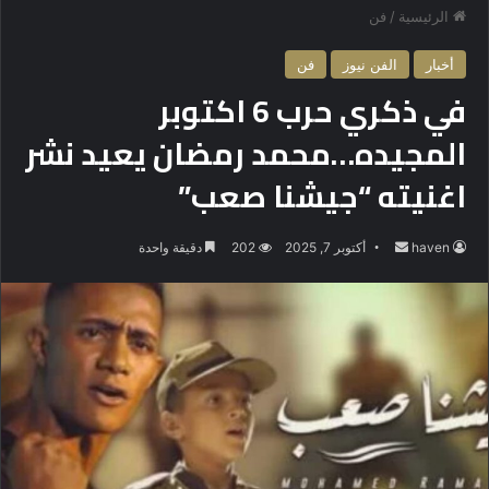
الرئيسية
/
فن
أخبار
الفن نيوز
فن
في ذكري حرب 6 اكتوبر
المجيده…محمد رمضان يعيد نشر
اغنيته “جيشنا صعب”
haven
أ
أكتوبر 7, 2025
202
دقيقة واحدة
ر
س
ل
ب
ر
ي
د
ا
إ