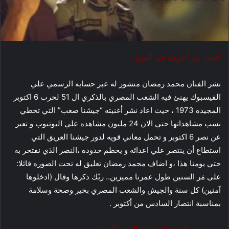
ل
ك
ت
ر
كتبت: نور أشرف عبد العزيز
و
ن
نشر الفنان محمد رمضان منشور له عبر حسابه الرسمي علي
ي
ا
الفيسبوك يهنئ فيه الشعب المصري بالذكري ال 51 لحرب 6 اكتوبر
المجيده 1973 ، حيث اعاد نشر أغنيته “جيشنا صعب” التي تخطي
نسب مشاهداتها حتي الان 24 مليون مشاهده علي اليوتيوب و تعبر
عن نصر 6 اكتوبر و تحمل معاني قويه لدور جيشنا العريق التي
استطاع أن ينتصر علي اعدائه و يحطم حدوده ،النصر الذي نفتخر به
حتي يومنا هذا ،و اضاف محمد رمضان تعليق له تحت الصوره قائلا:
على مَر السنين طول عمرنا مميزين.. ربّك ذكرها وقال (ادخلوها
آمنين) كل سنة والجيش والشعب المصري بخير وصحة وسلامة
بمناسبة انتصار السادس من أكتوبر .