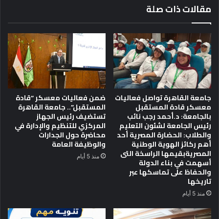
مقالات ذات صلة
ل
ت
م
ن
ف
ه
ا
ي
ر
ت
س
ص
أ
و
ن
ي
ط
ر
جامعة القاهرة تواصل فعاليات
ضمن فعاليات معسكر “قادة
ا
م
معسكر قادة المستقبل
المستقبل”.. جامعة القاهرة
ك
ش
بالجامعة: د.أحمد رجب نائب
تستضيف رئيس الجهاز
ي
ا
رئيس الجامعة لشئون التعليم
المركزي للتنظيم والإدارة في
ا
والطلاب: الحضارة المصرية أحد
محاضرة حول الجدارات
ه
أهم ركائز الهوية الوطنية
والوظيفة العامة
د
المصريةبقيمها الراسخة التى
ه
منذ 5 أيام
أسهمت في بناء الدولة
ا
والحفاظ على تماسكها عبر
م
تاريخها
ن
منذ 5 أيام
٢
ق
ه