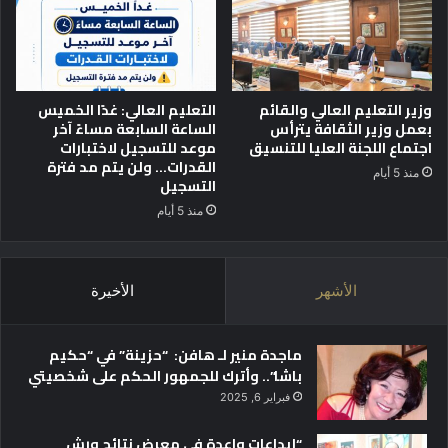
و
ة
وزير التعليم العالي والقائم
التعليم العالي: غدًا الخميس
بعمل وزير الثقافة يترأس
الساعة السابعة مساءً آخر
اجتماع اللجنة العليا للتنسيق
موعد للتسجيل لاختبارات
القدرات… ولن يتم مد فترة
منذ 5 أيام
التسجيل
منذ 5 أيام
الأشهر
الأخيرة
ماجدة منير لـ هافن: “حزينة” في “حكيم
باشا”.. وأترك للجمهور الحكم على شخصيتي
فبراير 6, 2025
“إبداعات واعدة في معرض نتائج ورش