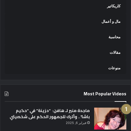
كاريكاتير
مال و أعمال
محاسبة
مقالات
منوعات
Most Popular Videos
ماجدة منير لـ هافن: “حزينة” في “حكيم
باشا”.. وأترك للجمهور الحكم على شخصيتي
فبراير 6, 2025