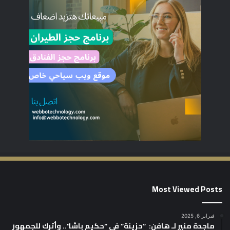
Most Viewed Posts
فبراير 6, 2025
ماجدة منير لـ هافن: “حزينة” في “حكيم باشا”.. وأترك للجمهور