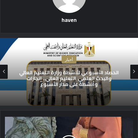
haven
أخبار
التعليم العالي: مكتب التنسيق: غدا الأحد آخر
موعد لتسجيل رغبات طلاب المرحلة الأولى
للتنسيق الإلكتروني.. -لا مد لفترة التسجيل
م
ح
س