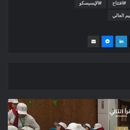
افتتاح
الإيسيسكو
يم العالي
‫X
لينكدإن
ماسنجر
مشاركة عبر البريد
رأ التالي