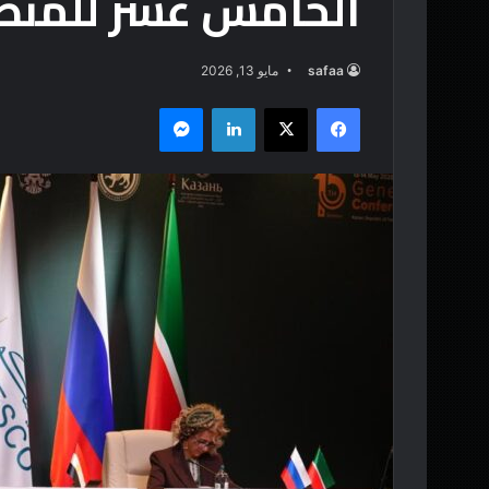
الخامس عشر للمنظ
safaa
مايو 13, 2026
فيسبوك
‫X
لينكدإن
ماسنجر