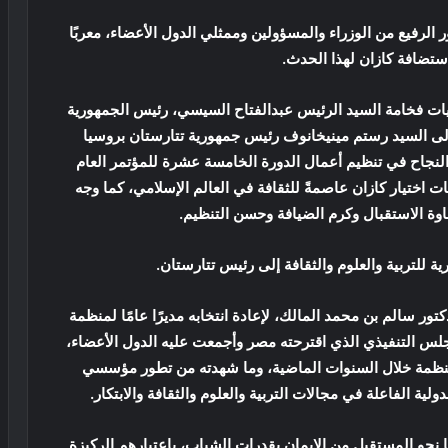
الرفيع من الوزراء والمسؤولين وممثلي الدول الأعضاء، معربًا
استضافة كازان لهذا الحدث.
يات فخامة السيد الرئيس عبدالفتاح السيسي، رئيس الجمهورية
 وإلى السيد رستم مينيخانوف رئيس جمهورية تتارستان بروسيا
 والنجاح في تنظيم أعمال الدورة الخامسة عشرة للمؤتمر العام
ت اختيار كازان عاصمةً للثقافة في العالم الإسلامي، كما وجه
وة الاستقبال وكرم الضيافة وحسن التنظيم.
ية للتربية والعلوم والثقافة إلى رئيس تتارستان.
ور سالم بن محمد المالك، لإعادة انتخابه مديرًا عامًا لمنظمة
مجلس التنفيذي الذي اقترحته مصر وأجمعت عليه الدول الأعضاء،
لمنظمة خلال السنوات الماضية، وما شهدته من تطور مؤسسي
ية الفاعلة في مجالات التربية والعلوم والثقافة والابتكار.
ا نحو المستقبل من الإيمان بقدرات الشباب، باعتبارهم الركيزة