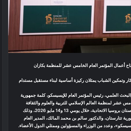
تاح أعمال المؤتمر العام الخامس عشر للمنظمة بكازان
بتكار وتمكين الشباب يمثلان ركيزة أساسية لبناء مستقبل مستدام
 والبحث العلمي، رئيس المؤتمر العام للإيسيسكو، كلمة جمهورية
امس عشر لمنظمة العالم الإسلامي للتربية والعلوم والثقافة
«الإيسيسكو»، والمنعقد بمدينة كازان بجمهورية تتارستان بروسيا الاتحادية، خلال يومي 13 و14 مايو 2026، وذلك
 تتارستان، والدكتور سالم بن محمد المالك، المدير العام
لإيسيسكو»، وعدد من الوزراء والمسؤولين وممثلي الدول الأعضاء.