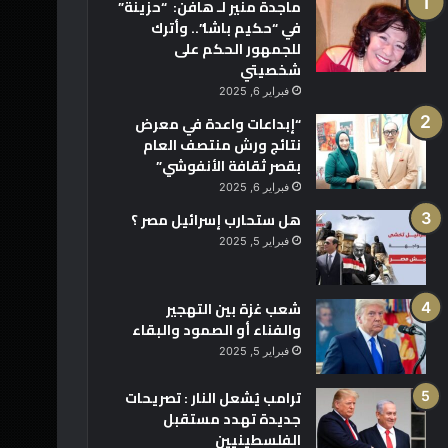
ماجدة منير لـ هافن: “حزينة”
في “حكيم باشا”.. وأترك
للجمهور الحكم على
شخصيتي
فبراير 6, 2025
“إبداعات واعدة في معرض
نتائج ورش منتصف العام
بقصر ثقافة الأنفوشي”
فبراير 6, 2025
هل ستحارب إسرائيل مصر ؟
فبراير 5, 2025
شعب غزة بين التهجير
والفناء أو الصمود والبقاء
فبراير 5, 2025
ترامب يُشعل النار : تصريحات
جديدة تهدد مستقبل
الفلسطينيين