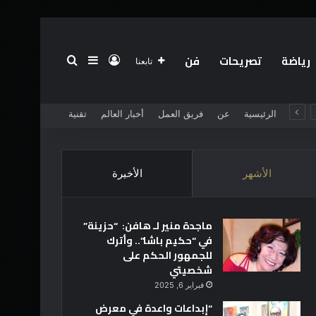
رياضة
تصريحات
فن
تسجيل الدخول
بحث عن
إضافة عمود جانبي
تابعنا
الرئيسية
عن
فريق العمل
أخبار العالم
تقنية
الأشهر
الأخيرة
ماجدة منير لـ هافن: “حزينة”
في “حكيم باشا”.. وأترك
للجمهور الحكم على
شخصيتي
فبراير 6, 2025
“إبداعات واعدة في معرض