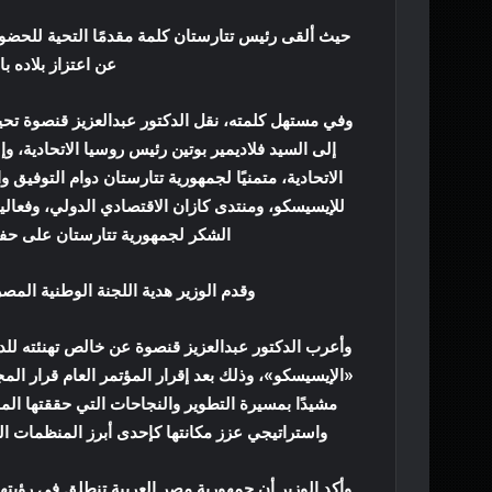
حيث ألقى رئيس تتارستان كلمة مقدمًا التحية للحضور 
عن اعتزاز بلاده ب
وفي مستهل كلمته، نقل الدكتور عبدالعزيز قنصوة تح
إلى السيد فلاديمير بوتين رئيس روسيا الاتحادية،
الاتحادية، متمنيًا لجمهورية تتارستان دوام التوفيق
للإيسيسكو، ومنتدى كازان الاقتصادي الدولي، وفعاليا
الشكر لجمهورية تتارستان على حفا
وقدم الوزير هدية اللجنة الوطنية المصر
وأعرب الدكتور عبدالعزيز قنصوة عن خالص تهنئته للدكت
«الإيسيسكو»، وذلك بعد إقرار المؤتمر العام قرار ال
مشيدًا بمسيرة التطوير والنجاحات التي حققتها ا
واستراتيجي عزز مكانتها كإحدى أبرز المنظمات الدول
وأكد الوزير أن جمهورية مصر العربية تنطلق في رؤيته