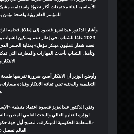
الأساسية لبناء مجتمعات أكثر تطورًا واستدامة، مشيرً
للمؤتمر العام رؤية واضحة تؤمن ب
وأشار الدكتور عبدالعزيز قنصوة إلى إطلاق فخامة الر
2023 عامًا للشباب، في إطار دعم وتمكين الشباب
تحت شعار «مليون مبتكر مؤهل» بمثابة الجسر الذي 
وتأهيل الشباب بأحدث المهارات والمعارف التي تمكن
الابتكار
وأوضح الوزير أن الابتكار أصبح ضرورة تفرضها طبيعة 
التعليمية والبحثية تبني ثقافة الابتكار وقيادة مسار
ه
وثمّن الدكتور عبدالعزيز قنصوة اعتماد منظمة «الإيسي
لوزارة التعليم العالي والبحث العلمي المصرية لل
«المنظمة الحكومية المبتكرة»، لتصبح أول جهة حك
العالم تحصل عل