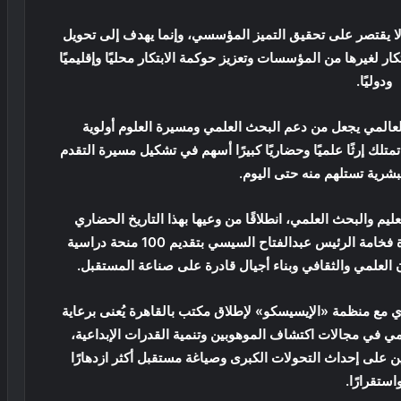
لا يقتصر على تحقيق التميز المؤسسي، وإنما يهدف إلى تحويل
ر لغيرها من المؤسسات وتعزيز حوكمة الابتكار محليًا وإقليميًا
ودوليًا.
لعالمي يجعل من دعم البحث العلمي ومسيرة العلوم أولوية
تمتلك إرثًا علميًا وحضاريًا كبيرًا أسهم في تشكيل مسيرة التقدم
لبشرية تستلهم منه حتى اليوم.
عليم والبحث العلمي، انطلاقًا من وعيها بهذا التاريخ الحضاري
ومسؤوليتها تجاه العالم الإسلامي، مشيرًا إلى مبادرة فخامة الرئيس عبدالفتاح السيسي بتقديم 100 منحة دراسية
 العلمي والثقافي وبناء أجيال قادرة على صناعة المستقبل.
ري مع منظمة «الإيسيسكو» لإطلاق مكتب بالقاهرة يُعنى برعاية
لامي في مجالات اكتشاف الموهوبين وتنمية القدرات الإبداعية،
ين على إحداث التحولات الكبرى وصياغة مستقبل أكثر ازدهارًا
استقرارًا.