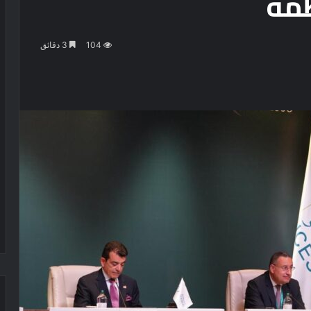
مة
104
3 دقائق