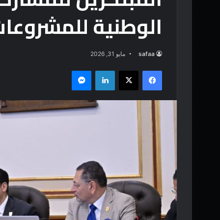
الوطنية للمشروعات
safaa
مايو 31, 2026
فيسبوك
‫X
لينكدإن
ماسنجر