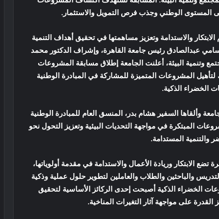
على المستوى الوطني وجذب فرص التمويل والاستثمار.
 الابتكار والاستدامة وتعزيز مساهمتها في تحقيق أهداف التنمية
عاية الدكتور محمد سامي عبدالصادق رئيس جامعة القاهرة، وإشراف الدكتور محمد
ع وتنمية البيئة، أعلنت الجامعة إطلاق مسابقة المشروعات
ك لتأهيل المشروعات المتميزة للمشاركة في المبادرة الوطنية
 الخضراء الذكية.
معة وألقاها السفير هشام بدر، المنسق العام للمبادرة الوطنية
وعات المبتكرة في مواجهة التحديات البيئية وتعزيز التحول نحو
ضر والتنمية المستدامة.
تضع الابتكار وريادة الأعمال والاستدامة في مقدمة أولوياتها،
التدريس والباحثين والطلاب والعاملين لتطوير حلول عملية وذكية
روعات الخضراء الذكية أصبحت إحدى الركائز الأساسية لتحقيق
ز القدرة على مواجهة آثار التغيرات المناخية.