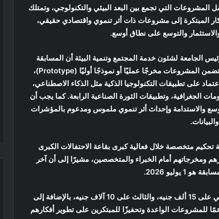
 المشروعات التي تجمع بين البعد البيئي والتكنولوجي، وتمتلك
أفكار المبتكرة إلى مشروعات ذات أثر تنموي واقتصادي حقيقي،
الاستثمار والتوسع على نطاق أوسع.
س الجامعة لشئون خدمة المجتمع وتنمية البيئة أن المسابقة
مفتوحة لجميع منتسبي جامعة القاهرة، وتشترط أن تتضمن المشروعات مخرجًا عمليًا أو نموذجًا أوليًا (Prototype)،
اعتماد على تطبيقات التكنولوجيا الذكية مثل الذكاء الاصطناعي،
ومات الجغرافية، وتطبيقات الثورة الصناعية الرابعة. كما يجب أن
توسع والاستدامة وإحداث أثر تنموي ملموس ومدعوم بالمؤشرات
والبيانات.
تحكيم متخصصة خلال فعالية كبرى بقاعة الاحتفالات الكبرى
هم ومخرجاتهم أمام الخبراء والمتخصصين، مشيرًا إلى أن آخر
و 1 يوليو 2026.
ويحصل الفائز بالمركز الأول على 25 ألف جنيه، والثاني على 15 ألف جنيه، والثالث على 10 آلاف جنيه، بالإضافة إلى
نها 5 آلاف جنيه، وذلك دعمًا للمشروعات الواعدة وتحفيزًا للمبتكرين على تطوير أفكارهم