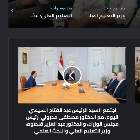
منذ يوم واحد
منذ يوم واحد
منذ يوم واح
لتنسيق
التعليم العالي: غدًا الخميس الساعة السابعة مساءً آخر موعد للتسجيل لاختبارات القدرات… ولن يتم مد فترة التسجيل
التعليم العالي: انطلاق أعمال المرحلة الأولى للتنسيق الإلكتروني للقبول بالجامعات الحكومية والمعاهد للعام الجامعي 2026/2027
ا
ج
ت
م
ع
ا
ل
س
ي
اجتمع السيد الرئيس عبد الفتاح السيسي،
د
اليوم، مع الدكتور مصطفى مدبولي، رئيس
ا
مجلس الوزراء، والدكتور عبد العزيز قنصوه،
ل
وزير التعليم العالي والبحث العلمي
ر
ئ