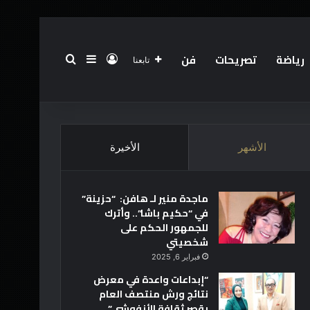
رياضة
تصريحات
فن
تسجيل الدخول
بحث عن
إضافة عمود جانبي
تابعنا
الرئيسية
عن
فريق العمل
أخبار العالم
تقنية
الأشهر
الأخيرة
ماجدة منير لـ هافن: “حزينة”
في “حكيم باشا”.. وأترك
للجمهور الحكم على
شخصيتي
فبراير 6, 2025
“إبداعات واعدة في معرض
نتائج ورش منتصف العام
بقصر ثقافة الأنفوشي”