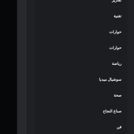
تقارير
تقنية
حوارات
حوارات
رياضة
سوشيال ميديا
صحة
صناع النجاح
فن