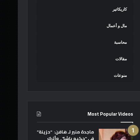
كاريكاتير
مال و أعمال
محاسبة
مقالات
منوعات
Most Popular Videos
ماجدة منير لـ هافن: “حزينة”
في “حكيم باشا”.. وأترك