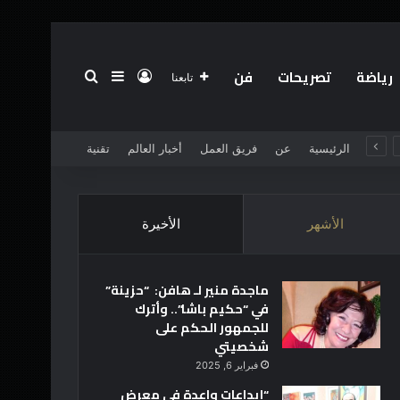
رياضة
تصريحات
فن
تسجيل الدخول
بحث عن
إضافة عمود جانبي
تابعنا
الرئيسية
عن
فريق العمل
أخبار العالم
تقنية
الأشهر
الأخيرة
ماجدة منير لـ هافن: “حزينة”
في “حكيم باشا”.. وأترك
للجمهور الحكم على
شخصيتي
فبراير 6, 2025
“إبداعات واعدة في معرض