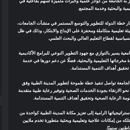
ميز به الجامعة من كوادر علمية وخبرات متميزة تسهم بفاعلية في
مية والبحثية وخدمة المجتمع.
طار خطة الدولة للتطوير والتوسع المستمر في منشآت الجامعات،
يئة تعليمية متكاملة ومحفزة على الإبداع والابتكار، وذلك في ظل
لسياسية لقطاع التعليم العالي والبحث العلمي.
معية يسير بالتوازي مع جهود التطوير النوعي للبرامج الأكاديمية
ة مخرجاتها التعليمية والبحثية، فضلًا عن دعم دورها في خدمة
حقيق أهداف التنمية المستدامة.
 الجامعة تواصل تنفيذ خطة طموحة لتطوير المدينة الطبية وفق
ة نحو الارتقاء بجودة الخدمات الصحية وتوفير رعاية طبية متقدمة
ة الرعاية الصحية وتحقيق أهداف التنمية المستدامة.
راتيجياتها الرامية إلى تعزيز مكانة المدينة الطبية كواحدة من
لكه من إمكانات علاجية وتعليمية وبحثية متطورة تخدم ملايين
اطنين سنويًا.