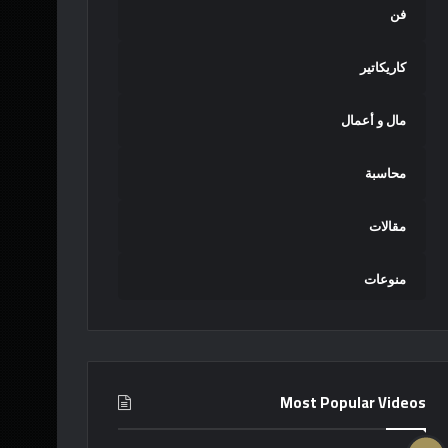
فن
كاريكاتير
مال و أعمال
محاسبة
مقالات
منوعات
Most Popular Videos