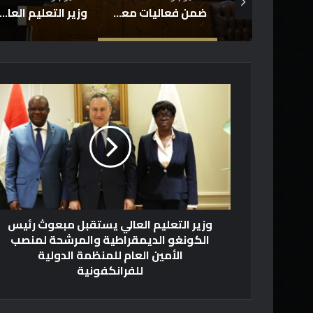
جامعة القاهرة تواصل فعاليات معسكر قادة المستقبل بالجامعة: د.أحمد رجب نائب رئيس الجامعة لشئون التعليم والطلاب: الحضارة المصرية أحد أهم ركائز الهوية الوطنية المصريةبقيمها الراسخة التى أسهمت في بناء الدولة والحفاظ على تماسكها عبر تاريخها
ضمن فعاليات معسكر “قادة المستقبل”.. جامعة القاهرة تستضيف رئيس الجهاز المركزي للتنظيم والإدارة في محاضرة حول الجدارات والوظيفة العامة
وزير التعليم العالي والقائم بعمل وزير الثقافة يترأس اجتماع اللجنة العليا ل
و
ز
ي
ر
ا
ل
ت
ع
ل
وزير التعليم العالي يستقبل مبعوث رئيس
ي
الكونغو الديمقراطية والمرشحة لمنصب
م
الأمين العام للمنظمة الدولية
ا
للفرانكفونية
ل
ع
ا
ل