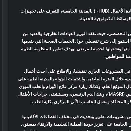
استهل الوزير جولته التفقدية بزيارة مبنى الابتكار وريادة الأعمال (i-HUB) بالمدينة الجامعية، للتعرف على تجهيزات
لوسائط التكنولوجية الحديثة.
لتخصصي، حيث تفقد الوزير العيادات الخارجية والعديد من
ما استمع إلى شرح تفصيلي حول الخدمات الصحية التي يقدمها
منها وتشغيلها لخدمة المرضى، بهدف تطوير المنظومة الطبية
مة للمواطنين.
جاز في المشروعات الجاري تنفيذها، والاطلاع على أحدث أعمال
ية خلال الفترة الماضية، واشتملت الجولة بالمدينة الطبية على
ل الموقع العام، وكذلك زيارة مركز علاج الأورام والطب النووي
ووحدة العلاج الاشعاعي، ثم مركز أبحاث طب عين شمس (MASRI)، وبنك الدم الرئيسي، ومستشفى جراحات الأطفال
 المحاكاة ومعمل الحاسب الآلي المركزي بكلية الطب.
ة من مشروعات تطوير وتحديث في مختلف القطاعات الأكاديمية
الجامعة على تعزيز جودة العملية التعليمية والارتقاء بمستوى