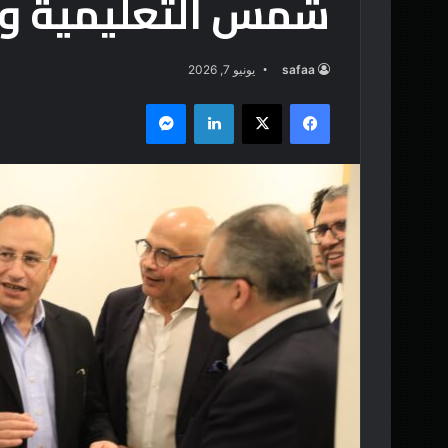
شمس التعليمية وا
safaa
يونيو 7, 2026
فيسبوك
‫X
لينكدإن
ماسنجر