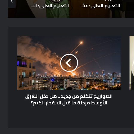
لتنسيق
التعليم العالي: غدًا الخميس الساعة السابعة مساءً آخر موعد للتسجيل لاختبارات القدرات… ولن يتم مد فترة التسجيل
التعليم العالي: انطلاق أعمال المرحلة الأولى للتنسيق الإلكتروني للقبول بالجامعات الحكومية والمعاهد للعام الجامعي 2026/2027
ا
ل
ص
و
ا
ر
ي
خ
ت
الصواريخ تتكلم من جديد .. هل دخل الشرق
ت
الأوسط مرحلة ما قبل الانفجار الكبير؟
ك
ل
م
م
ن
ج