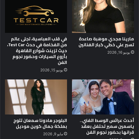
ل
ع
ح
و
ر
د
ب
ه
ل
ا
ا
ا
مارينا مجدي موهبة صاعدة
في قلب العباسية، تجلى عالم
س
ل
تسير علي خطي كبار الفنانين
من الفخامة في حدث Test Car،
ت
ع
حيث تزينت شوارع القاهرة
يونيو 16, 2026
ن
ا
بأروع السيارات وحضور نجوم
ز
ل
الفن
ا
م
يونيو 15, 2026
ف
ي
ر
ف
و
ي
س
ت
ي
ص
ا
ن
و
ي
إ
أحدث عرائس الوسط الفني..
البلوجر مادونا سمعان تتوج
ف
ياسمين سمير تحتفل بعقد
بملكة جمال كوين موديل
ع
U
قرانها بحضور نجوم الفن
ا
.
مايو 9, 2026
د
S