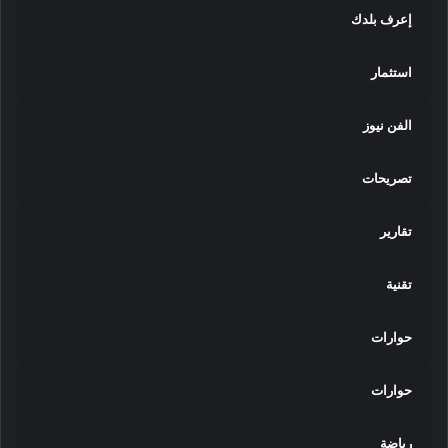
م
إعرف بلدك
يً
ا
استثمار
الفن نيوز
تصريحات
تقارير
تقنية
حوارات
حوارات
رياضة