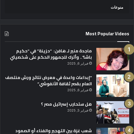
منوعات
Most Popular Videos
ماجدة منير لـ هافن: “حزينة” في “حكيم
باشا”.. وأترك للجمهور الحكم على شخصيتي
فبراير 6, 2025
“إبداعات واعدة في معرض نتائج ورش منتصف
العام بقصر ثقافة الأنفوشي”
فبراير 6, 2025
هل ستحارب إسرائيل مصر ؟
فبراير 5, 2025
شعب غزة بين التهجير والفناء أو الصمود