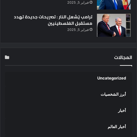
فبراير 5, 2025
ا
ل
ترامب يُشعل النار : تصريحات جديدة تهدد
ت
مستقبل الفلسطينيين
ص
ل
فبراير 5, 2025
إ
ل
ى
المجالات
ا
ل
م
ر
Uncategorized
ت
ب
ة
أبرز الشخصيات
2
2
أخبار
1
ع
ا
أخبار العالم
ل