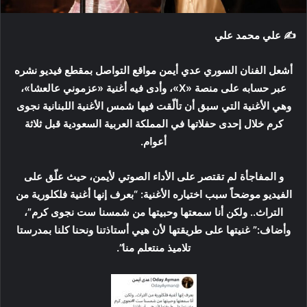
✍️ علي محمد علي
أشعل الفنان السوري عدي أيمن مواقع التواصل بمقطع فيديو نشره
عبر حسابه على منصة «X»، وأدى فيه أغنية «عزموني عالعشا»،
وهي الأغنية التي سبق أن تألّقت فيها شمس الأغنية اللبنانية نجوى
كرم خلال إحدى حفلاتها في المملكة العربية السعودية قبل ثلاثة
أعوام.
و المفاجأة لم تقتصر على الأداء الصوتي لأيمن، حيث علّق على
الفيديو موضحاً سبب اختياره الأغنية: “بعرف إنها أغنية فلكلورية من
التراث.. ولكن أنا سمعتها وحبيتها من شمسنا ست نجوى كرم”،
وأضاف:” غنيتها على طريقتها لأن هيي أستاذتنا ونحنا كلنا بمدرستا
تلاميذ منتعلم منا”.