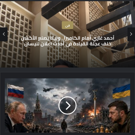
فن
عدي أيمن يعلن عن “متعلق فيك”.. تعاون فني
مع نجيب بحصاص ورواد زيدان
أ
و
ك
ر
ا
ن
ي
ا
ت