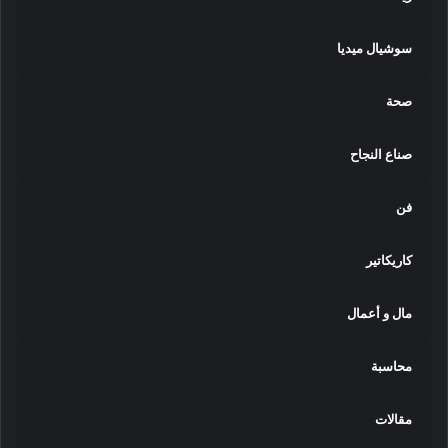
سوشيال ميديا
صحة
صناع النجاح
فن
كاريكاتير
مال و أعمال
محاسبة
مقالات