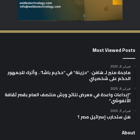
Most Viewed Posts
فبراير 6, 2025
ماجدة منير لـ هافن: “حزينة” في “حكيم باشا”.. وأترك للجمهور
الحكم على شخصيتي
فبراير 6, 2025
“إبداعات واعدة في معرض نتائج ورش منتصف العام بقصر ثقافة
الأنفوشي”
فبراير 5, 2025
هل ستحارب إسرائيل مصر ؟
About