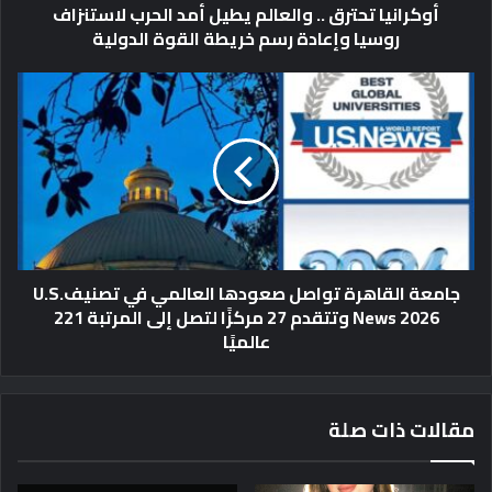
أوكرانيا تحترق .. والعالم يطيل أمد الحرب لاستنزاف
ح
روسيا وإعادة رسم خريطة القوة الدولية
ت
ر
ق
ج
.
ا
.
م
و
ع
ا
ة
ل
ا
ع
ل
ا
ق
ل
ا
جامعة القاهرة تواصل صعودها العالمي في تصنيفU.S.
م
ه
News 2026 وتتقدم 27 مركزًا لتصل إلى المرتبة 221
ي
ر
عالميًا
ط
ة
ي
ت
ل
و
أ
ا
مقالات ذات صلة
م
ص
د
ل
ا
ص