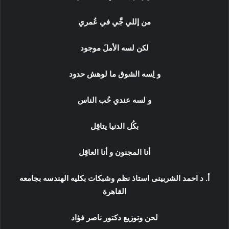
من إللي جَّي في عُمري
لكن لسه الأملَ موجود
و لِسه الشوق ما لوهش حدود
و لسه عندي حُب الناس
بكُل الدنيا يتاقِل
أنا المجنون و أنا العاقِل
أ. د احمد الشربينى استاذ نظم وشبكات بكليه الهندسه بجامعه
القاهرة
لحن وتوزيع دكتور ناصر فؤاد