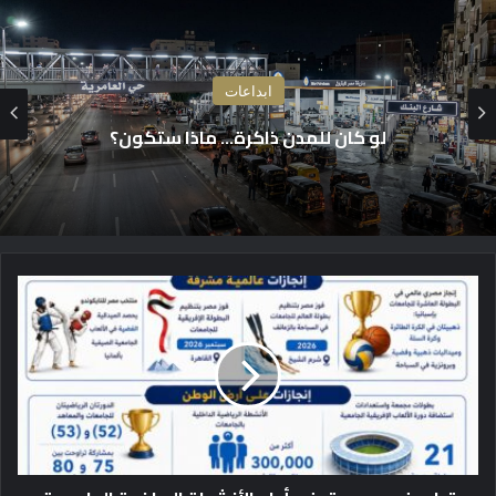
ابداعات
“تماثيلٌ ذات مظهر”
ت
ط
و
ر
غ
ي
ر
م
س