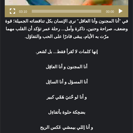
03:10
00:00
في “أنا المجنون وأنا العاقل” نرى الإنسان بكل تناقضاته الجميلة؛ قوة
وضعف، صراحة وحنين، ذاكرة وأمل… رحلة عمر تؤكد أن القلب مهما
مرّت به الأيام، يبقى قادرًا على الحب والتفاؤل.
إنها كلمات لا تُقرأ فقط… بل تُشعر.
أنا المجنون و أنا العاقِل
أنا المسؤل و أنا السائِل
و أنا لو حّتيَ هَمّي كبير
بضحِكة حلوة بأتفاءِل
و أنا إللي بيمشي عَكس الريح