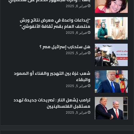
م
3
فبراير 6, 2025
ا
ل
“إبداعات واعدة في معرض نتائج ورش
ي
منتصف العام بقصر ثقافة الأنفوشي”
2
فبراير 6, 2025
0
2
هل ستحارب إسرائيل مصر ؟
5
/
فبراير 5, 2025
2
0
2
شعب غزة بين التهجير والفناء أو الصمود
6
والبقاء
فبراير 5, 2025
ترامب يُشعل النار : تصريحات جديدة تهدد
مستقبل الفلسطينيين
فبراير 5, 2025