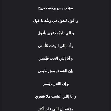
مؤدَب بس برضه صريح
و أقول للغول في وِشُه يا غول
و للي باحِبُه دُغري بأقول
و أنا إللي الوقت عَلِّمني
و أنا إللي الحب فَهِّمني
بإن القسوَه مِش طَبعي
و إن الغَدر يإلِمني
و أنا إللي الشيب ملا شَعري
و رَغم إن اللي فات أكتَر