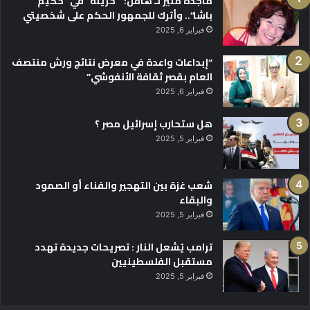
ماجدة منير لـ هافن: “حزينة” في “حكيم
باشا”.. وأترك للجمهور الحكم على شخصيتي
فبراير 6, 2025
“إبداعات واعدة في معرض نتائج ورش منتصف
العام بقصر ثقافة الأنفوشي”
فبراير 6, 2025
هل ستحارب إسرائيل مصر ؟
فبراير 5, 2025
شعب غزة بين التهجير والفناء أو الصمود
والبقاء
فبراير 5, 2025
ترامب يُشعل النار : تصريحات جديدة تهدد
مستقبل الفلسطينيين
فبراير 5, 2025