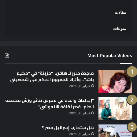
مقالات
منوعات
Most Popular Videos
ماجدة منير لـ هافن: “حزينة” في “حكيم
باشا”.. وأترك للجمهور الحكم على شخصيتي
فبراير 6, 2025
“إبداعات واعدة في معرض نتائج ورش منتصف
العام بقصر ثقافة الأنفوشي”
فبراير 6, 2025
هل ستحارب إسرائيل مصر ؟
فبراير 5, 2025