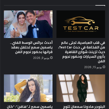
و
ص
ا
ل
خ
ت
ف
ط
ا
و
ق
ي
أ
ر
س
م
في قلب العباسية، تجلى عالم
أحدث عرائس الوسط الفني..
ي
ن
من الفخامة في حدث Test Car،
ياسمين سمير تحتفل بعقد
و
ظ
حيث تزينت شوارع القاهرة
قرانها بحضور نجوم الفن
ي
و
بأروع السيارات وحضور نجوم
يونيو 9, 2026
ك
م
الفن
ب
ة
يونيو 15, 2026
ي
ا
ر
ل
ت
ح
و
ل
ا
البلوجر مادونا سمعان تتوج
ياسمين سمير لـ”هافن”: “كان
ل