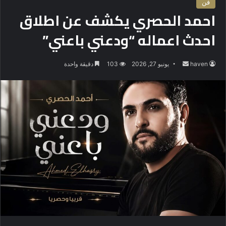
فن
احمد الحصري يكشف عن اطلاق
احدث اعماله “ودعني باعني”
haven
أ
يونيو 27, 2026
103
دقيقة واحدة
ر
س
ل
ب
ر
ي
د
ا
إ
ل
ك
ت
ر