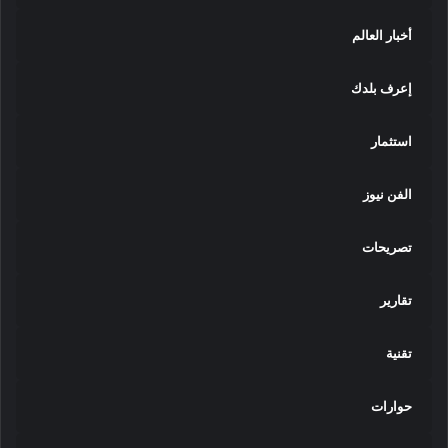
ز
أخبار العالم
ا
ل
ب
إعرف بلدك
ح
ث
ي
استثمار
ة
خ
الفن نيوز
ل
ا
ل
تصريحات
ا
ل
تقارير
ع
ا
م
تقنية
ا
ل
حوارات
م
ا