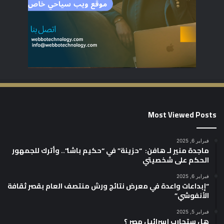
Most Viewed Posts
فبراير 6, 2025
ماجدة منير لـ هافن: “حزينة” في “حكيم باشا”.. وأترك للجمهور
الحكم على شخصيتي
فبراير 6, 2025
“إبداعات واعدة في معرض نتائج ورش منتصف العام بقصر ثقافة
الأنفوشي”
فبراير 5, 2025
هل ستحارب إسرائيل مصر ؟