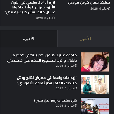
بملكة جمال كوين موديل
لازم أدي لـ سلمى في اللون
ر
الأزرق مبرراتها وأنا بذاكرها
ق
مايو 9, 2026
عشان ماتطلعش كليشيه مني”
م
ي
مايو 8, 2026
و
ت
ع
الأشهر
الأخيرة
ز
ي
ز
ماجدة منير لـ هافن: “حزينة” في “حكيم
ا
باشا”.. وأترك للجمهور الحكم على شخصيتي
ل
فبراير 6, 2025
ب
ن
“إبداعات واعدة في معرض نتائج ورش
ي
منتصف العام بقصر ثقافة الأنفوشي”
ة
ا
فبراير 6, 2025
ل
ت
هل ستحارب إسرائيل مصر ؟
ك
فبراير 5, 2025
ن