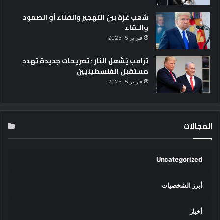
و
ل
شعب غزة بين التهجير والفناء أو الصمود
و
والبقاء
ج
فبراير 5, 2025
ي
ة
ترامب يُشعل النار : تصريحات جديدة تهدد
ب
مستقبل الفلسطينيين
ا
فبراير 5, 2025
ل
ج
ا
م
المجالات
ع
ا
ت
و
Uncategorized
ا
ل
أبرز الشخصيات
م
ر
ا
أخبار
ك