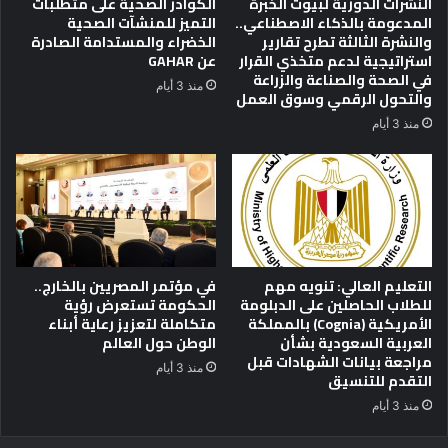
النشرات الدورية لبيوت الخبرة
الكوادر الصحية على متطلبات
م
ي
المدعومة بالذكاء الاصطناعي..
التميز للمنشآت الصحية
ا
ل
والنشرة الثالثة تطرح تقارير
الخضراء والمستدامة الصادرة
ل
استراتيجية لدعم متخذي القرار
عن GAHAR
ل
في الصحة والصناعة والزراعة
ع
ل
منذ 3 أيام
والتحول الرقمي وسوق العمل
ا
ق
ل
ص
منذ 3 أيام
ي
ة
و
ا
ت
ل
ع
ث
ز
ا
ي
ل
ز
ث
التعليم العالي: تنويه مهم
في مؤتمر المصريين بالخارج..
ت
ة
للطلاب الحاصلين على الدبلومة
الحكومة تستعرض رؤية
ن
ف
الأمريكية (Cognia) بالمملكة
متكاملة لتعزيز رعاية أبناء
ا
ي
العربية السعودية بشأن
الوطن حول العالم
ف
ز
مراجعة بيانات الشهادات قبل
منذ 3 أيام
س
ي
التقدم للتنسيق
ي
ا
منذ 3 أيام
ت
ر
ه
ة