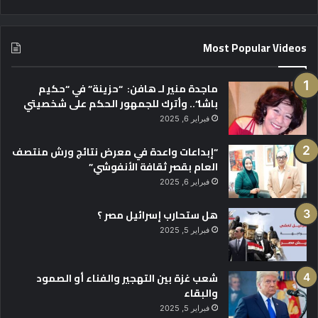
Most Popular Videos
ماجدة منير لـ هافن: “حزينة” في “حكيم
باشا”.. وأترك للجمهور الحكم على شخصيتي
فبراير 6, 2025
“إبداعات واعدة في معرض نتائج ورش منتصف
العام بقصر ثقافة الأنفوشي”
فبراير 6, 2025
هل ستحارب إسرائيل مصر ؟
فبراير 5, 2025
شعب غزة بين التهجير والفناء أو الصمود
والبقاء
فبراير 5, 2025