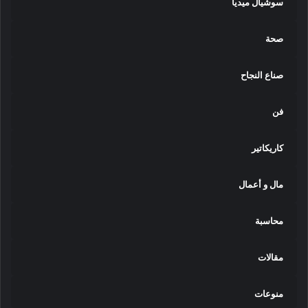
سوشيال ميديا
صحة
صناع النجاح
فن
كاريكاتير
مال و أعمال
محاسبة
مقالات
منوعات