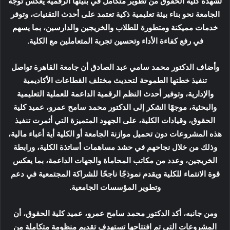
تشهده كلية الحقوق من تطوير متكامل في بنيتها الرقمية يعكس توجه
الجامعة نحو بناء بيئة تعليمية ذكية تعتمد على أحدث التقنيات، وتوفر
خدمات مميكنة ومتطورة للطلاب والخريجين والدارسين، بما يسهم
في رفع كفاءة الأداء وتحسين تجربة المتعاملين مع الكلية.
وأضاف الدكتور محمد سامي عبد الصادق أن جامعة القاهرة تواصل
تنفيذ خطتها الطموحة لتحديث مختلف القطاعات الأكاديمية
والإدارية، وتوفير أحدث النظم الرقمية الداعمة للعملية التعليمية
والبحثية، موجهًا الشكر إلى الدكتور محمد سامح عمرو، عميد كلية
الحقوق، وقيادات الكلية، على الجهود المتميزة التي أثمرت تنفيذ
هذه المشروعات دون تحميل موازنة الجامعة أو الكلية أية أعباء مالية،
وذلك من خلال نجاحهم في حشد مساهمات أساتذة الكلية، ورابطة
الخريجين، وعدد من مكاتب المحاماة والجهات الداعمة، بما يعكس
قوة الانتماء للكلية ويقدم نموذجًا ناجحًا للشراكة المجتمعية في دعم
وتطوير المؤسسات الجامعية.
ومن جانبه، أكد الدكتور محمد سامح عمرو، عميد كلية الحقوق، أن
المشروعات التي تم افتتاحها تستهدف تقديم منظومة متكاملة من