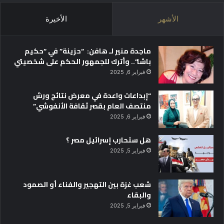
ا
ل
ل
ي
الأشهر
الأخيرة
د
ل
و
ي
ل
ة
ماجدة منير لـ هافن: “حزينة” في “حكيم
ي
ل
باشا”.. وأترك للجمهور الحكم على شخصيتي
ة
أ
فبراير 6, 2025
ن
ه
“إبداعات واعدة في معرض نتائج ورش
ا
منتصف العام بقصر ثقافة الأنفوشي”
ا
فبراير 6, 2025
ل
أ
هل ستحارب إسرائيل مصر ؟
ك
ث
فبراير 5, 2025
ر
ا
شعب غزة بين التهجير والفناء أو الصمود
ع
والبقاء
ت
د
فبراير 5, 2025
ا