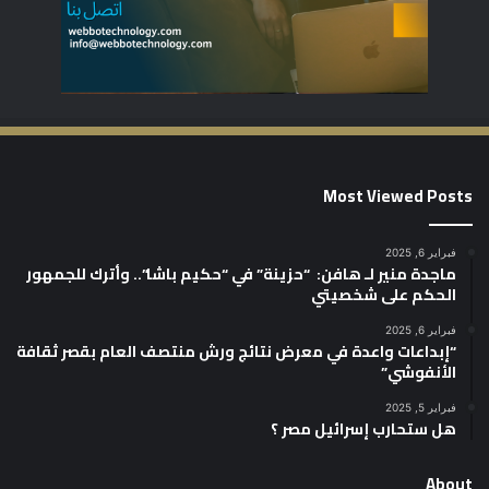
Most Viewed Posts
فبراير 6, 2025
ماجدة منير لـ هافن: “حزينة” في “حكيم باشا”.. وأترك للجمهور
الحكم على شخصيتي
فبراير 6, 2025
“إبداعات واعدة في معرض نتائج ورش منتصف العام بقصر ثقافة
الأنفوشي”
فبراير 5, 2025
هل ستحارب إسرائيل مصر ؟
About