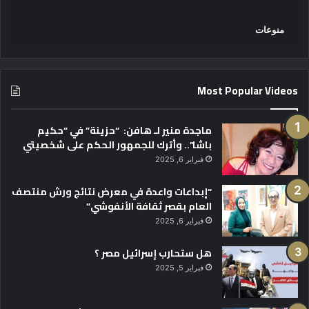
منوعات
Most Popular Videos
ماجدة منير لـ هافن: “حزينة” في “حكيم
باشا”.. وأترك للجمهور الحكم على شخصيتي
فبراير 6, 2025
“إبداعات واعدة في معرض نتائج ورش منتصف
العام بقصر ثقافة الأنفوشي”
فبراير 6, 2025
هل ستحارب إسرائيل مصر ؟
فبراير 5, 2025