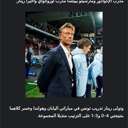
مدرب الإكوادور ومارسيلو بييلسا مدرب أوروجواي وأخيرا رينار.
وتولى رينار تدريب تونس في مباراتي اليابان وهولندا وخسر كلاهما
بنتيجتي 4-0 و3-1 على الترتيب متذيلا المجموعة.