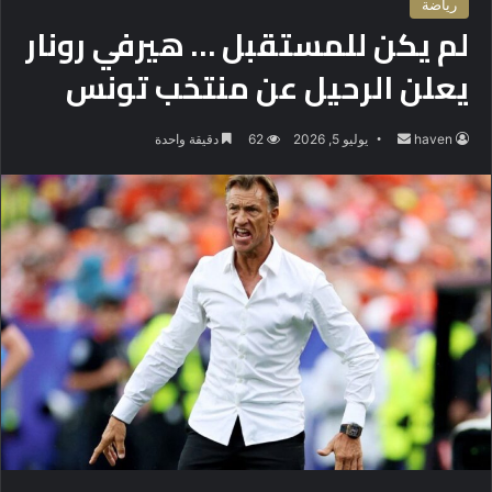
رياضة
لم يكن للمستقبل … هيرفي رونار
يعلن الرحيل عن منتخب تونس
haven
أ
يوليو 5, 2026
62
دقيقة واحدة
ر
س
ل
ب
ر
ي
د
ا
إ
ل
ك
ت
ر