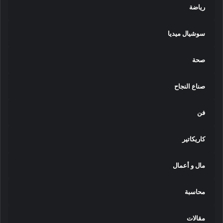
رياضة
سوشيال ميديا
صحة
صناع النجاح
فن
كاريكاتير
مال و أعمال
محاسبة
مقالات