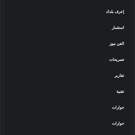
إعرف بلدك
استثمار
الفن نيوز
تصريحات
تقارير
تقنية
حوارات
حوارات