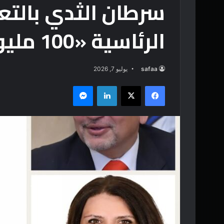
سرطان الثدي بالتعا
الرئاسية «100 مليون صحة»
safaa
يوليو 7, 2026
فيسبوك
‫X
لينكدإن
ماسنجر