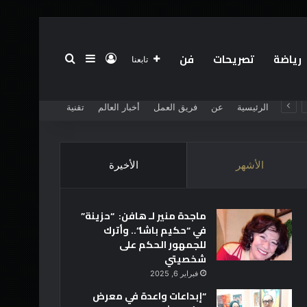
رياضة
تصريحات
فن
تسجيل الدخول
بحث عن
إضافة عمود جانبي
تابعنا
الرئيسية
عن
فريق العمل
أخبار العالم
تقنية
الأشهر
الأخيرة
ماجدة منير لـ هافن: “حزينة”
في “حكيم باشا”.. وأترك
للجمهور الحكم على
شخصيتي
فبراير 6, 2025
“إبداعات واعدة في معرض