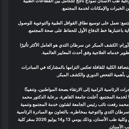
 وكلية طب الأسنان نموذج ناجح للتكامل بين القطاعات الطبية
ن الخبرات والإمكانات لخدمة المجتمع.
مع: نعمل على توسيع نطاق القوافل الطبية والتوعوية للوصول
اية باعتبارها خط الدفاع الأول للحفاظ على صحة المجتمع.
رام: الكشف المبكر عن سرطان الثدي هو العامل الأكثر تأثيرًا
ير خدماته العلاجية وفق أحدث المعايير العالمية.
ضافة الكلية للقافلة تعكس التزامها بالمشاركة في المبادرات
ي بأهمية الفحص الدوري والكشف المبكر.
 الرئاسية الرامية إلى الارتقاء بصحة المواطنين، وتنفيذًا
ها لخدمة المجتمع، أعلنت جامعة القاهرة، برعاية الدكتور محمد
محمد رفعت نائب رئيس الجامعة لشئون خدمة المجتمع وتنمية
طان الثدي والتوعية بمخاطره، بالتعاون مع المبادرة الرئاسية
«100 مليون صحة»، وبمشاركة المعهد القومي للأورام وكلية طب الأسنان، وذلك يومي 13 و14 يوليو 2026 بمقر كلية
 الأسنان.