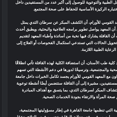
ل الطبية والتوعوية للوصول إلى أكبر عدد من المستفيدين داخل
عتباره الركيزة الأساسية للحفاظ على صحة المجتمع.
د القومي للأورام، أن الكشف المبكر عن سرطان الثدي يمثل
لى أن المعهد يواصل تطوير برامجه العلاجية والبحثية، ويطبق أحدث
ف أن القافلة يشارك فيها نخبة من أساتذة وأطباء المعهد لتقديم
حويل الحالات التي تستدعي استكمال الفحوصات أو العلاج إلى
لرعاية الطبية اللازمة.
لية طب الأسنان، أن استضافة الكلية لهذه القافلة تأتي انطلاقًا
لصحية والمجتمعية، وترسيخًا لدورها في دعم الأنشطة التي تسهم
ن مع المعهد القومي للأورام يجسد تكامل الخبرات داخل جامعة
مستفيدين، مشيرة إلى أن القافلة ستتضمن أيضًا أنشطة توعوية
كتشاف المبكر لسرطان الثدي، بما يتسق مع أهداف المبادرة
 التي تنظمها جامعة القاهرة في إطار مسؤوليتها المجتمعية،
بما يسهم في رفع معدلات الوقاية وتحسين فرص العلاج، دعمًا