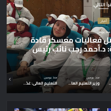
رأ التالي
أخبار
منذ يومين
قادة المستقبل”.. جامعة
الجهاز المركزي للتنظيم
 حول الجدارات والوظيفة
لعامة
منذ يومين
منذ يومين
منذ يومين
لتنسيق
التعليم العالي: غدًا الخميس الساعة السابعة مساءً آخر موعد للتسجيل لاختبارات القدرات… ولن يتم مد فترة التسجيل
التعليم العالي: انطلاق أعمال المرحلة الأولى للتنسيق الإلكتروني للقبول بالجامعات الحكومية والمعاهد للعام الجامعي 2026/2027
خ