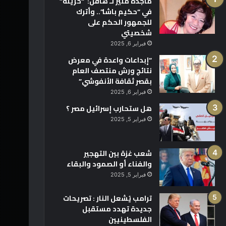
ماجدة منير لـ هافن: “حزينة”
في “حكيم باشا”.. وأترك
للجمهور الحكم على
شخصيتي
فبراير 6, 2025
“إبداعات واعدة في معرض
نتائج ورش منتصف العام
بقصر ثقافة الأنفوشي”
فبراير 6, 2025
هل ستحارب إسرائيل مصر ؟
فبراير 5, 2025
شعب غزة بين التهجير
والفناء أو الصمود والبقاء
فبراير 5, 2025
ترامب يُشعل النار : تصريحات
جديدة تهدد مستقبل
الفلسطينيين