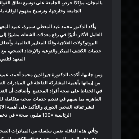
بالمجان، مؤكدًا حرص الجامعة على توسيع نطاق القواف
الجامعة وخارجها، وترسيخ مفهوم الوقاية با
وأكد الدكتور محمد عبد المعطي سمرة، عميد المعه
العامل الأكثر تأثيرًا في رفع معدلات الشفاء، مشيرًا إ
البروتوكولات العلاجية وفقًا للمعايير العالمية. وأضا
خدمات الكشف المبكر والتوعية والإرشاد الصحي، مع ت
المعهد لتلقي ا
ومن جانبها، أكدت الدكتورة جيرالدين محمد أحمد، عميد ك
من إيمانها بأهمية المشاركة الفاعلة في المبادرات ا
في الحفاظ على صحة أفراد المجتمع. وأضافت أن التعاو
القاهرة، بما يسهم في تقديم خدمات صحية متكاملة لل
لنشر ثقافة الفحص الدوري والتأكيد على أهمية الا
الرئاسية «100 مليون صحة» في دعم صحة المرأة والارتقاء بجودة الخدمات الصحية.
وتأتي هذه القافلة ضمن سلسلة من المبادرات الصحية
بهدف نشر الوعي الصحي وتعزيز ثقافة الكشف المبكر، 