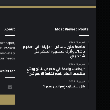
About
Most Viewed Posts
فبراير 6, 2025
ewspaper,
ماجدة منير لـ هافن: “حزينة” في “حكيم
e. Packed
باشا”.. وأترك للجمهور الحكم على
completely
شخصيتي
our needs.
فبراير 6, 2025
“إبداعات واعدة في معرض نتائج ورش
wsletter
منتصف العام بقصر ثقافة الأنفوشي”
فبراير 5, 2025
أدخل
هل ستحارب إسرائيل مصر ؟
بريدك
الإلكتروني