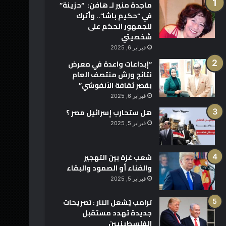
ماجدة منير لـ هافن: “حزينة”
في “حكيم باشا”.. وأترك
للجمهور الحكم على
شخصيتي
فبراير 6, 2025
“إبداعات واعدة في معرض
نتائج ورش منتصف العام
بقصر ثقافة الأنفوشي”
فبراير 6, 2025
هل ستحارب إسرائيل مصر ؟
فبراير 5, 2025
شعب غزة بين التهجير
والفناء أو الصمود والبقاء
فبراير 5, 2025
ترامب يُشعل النار : تصريحات
جديدة تهدد مستقبل
الفلسطينيين