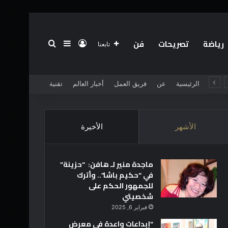
رياضة
تصريحات
فن
تسجيل الدخول
بحث عن
إضافة عمود جانبي
تابعنا
الرئيسية
عن
فريق العمل
أخبار العالم
تقنية
الأشهر
الأخيرة
ماجدة منير لـ هافن: “حزينة”
في “حكيم باشا”.. وأترك
للجمهور الحكم على
شخصيتي
فبراير 6, 2025
“إبداعات واعدة في معرض