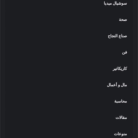
سوشيال ميديا
صحة
صناع النجاح
فن
كاريكاتير
مال و أعمال
محاسبة
مقالات
منوعات