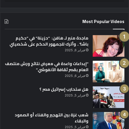
Most Popular Videos
ماجدة منير لـ هافن: “حزينة” في “حكيم
باشا”.. وأترك للجمهور الحكم على شخصيتي
فبراير 6, 2025
“إبداعات واعدة في معرض نتائج ورش منتصف
العام بقصر ثقافة الأنفوشي”
فبراير 6, 2025
هل ستحارب إسرائيل مصر ؟
فبراير 5, 2025
شعب غزة بين التهجير والفناء أو الصمود
والبقاء
فبراير 5, 2025