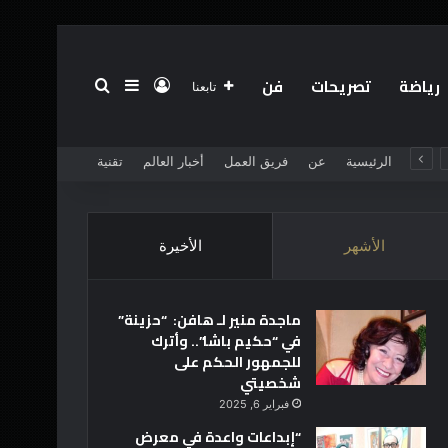
رياضة
تصريحات
فن
تسجيل الدخول
بحث عن
إضافة عمود جانبي
تابعنا
الرئيسية
عن
فريق العمل
أخبار العالم
تقنية
الأشهر
الأخيرة
ماجدة منير لـ هافن: “حزينة”
في “حكيم باشا”.. وأترك
للجمهور الحكم على
شخصيتي
فبراير 6, 2025
“إبداعات واعدة في معرض