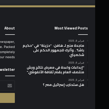
About
Most Viewed Posts
فبراير 6, 2025
ewspaper,
ماجدة منير لـ هافن: “حزينة” في “حكيم
e. Packed
باشا”.. وأترك للجمهور الحكم على
completely
شخصيتي
our needs.
فبراير 6, 2025
“إبداعات واعدة في معرض نتائج ورش
wsletter
منتصف العام بقصر ثقافة الأنفوشي”
فبراير 5, 2025
أدخل
هل ستحارب إسرائيل مصر ؟
بريدك
الإلكتروني