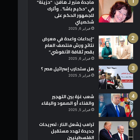
ماجدة منير لـ هافن: “حزينة”
في “حكيم باشا”.. وأترك
للجمهور الحكم على
شخصيتي
فبراير 6, 2025
“إبداعات واعدة في معرض
نتائج ورش منتصف العام
بقصر ثقافة الأنفوشي”
فبراير 6, 2025
هل ستحارب إسرائيل مصر ؟
فبراير 5, 2025
شعب غزة بين التهجير
والفناء أو الصمود والبقاء
فبراير 5, 2025
ترامب يُشعل النار : تصريحات
جديدة تهدد مستقبل
الفلسطينيين