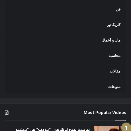
فن
كاريكاتير
مال و أعمال
محاسبة
مقالات
منوعات
Most Popular Videos
ماجدة منير لـ هافن: “حزينة” في “حكيم