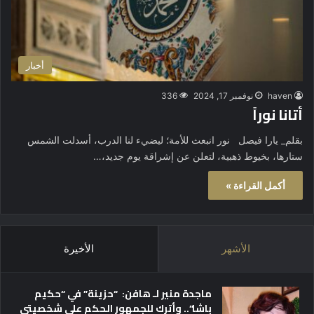
أخبار
haven
نوفمبر 17, 2024
336
أتانا نوراً
بقلم_ يارا فيصل نور انبعث للأمة؛ ليضيء لنا الدرب، أسدلت الشمس
ستارها، بخيوط ذهبية، لتعلن عن إشراقة يوم جديد،…
أكمل القراءة »
الأشهر
الأخيرة
ماجدة منير لـ هافن: “حزينة” في “حكيم
باشا”.. وأترك للجمهور الحكم على شخصيتي