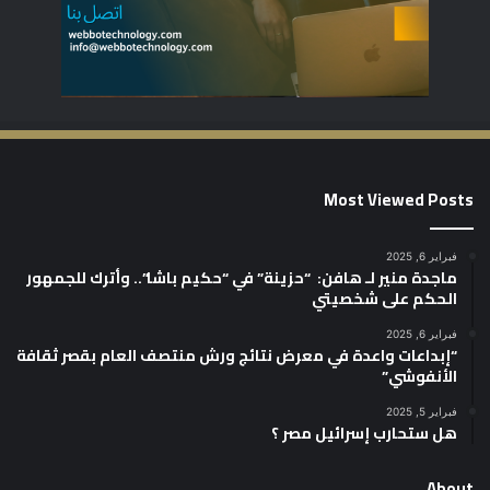
Most Viewed Posts
فبراير 6, 2025
ماجدة منير لـ هافن: “حزينة” في “حكيم باشا”.. وأترك للجمهور
الحكم على شخصيتي
فبراير 6, 2025
“إبداعات واعدة في معرض نتائج ورش منتصف العام بقصر ثقافة
الأنفوشي”
فبراير 5, 2025
هل ستحارب إسرائيل مصر ؟
About