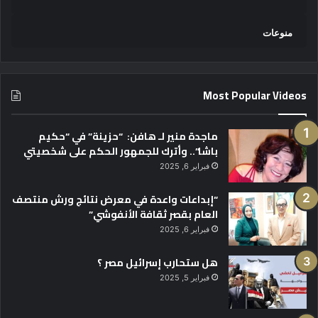
منوعات
Most Popular Videos
ماجدة منير لـ هافن: “حزينة” في “حكيم
باشا”.. وأترك للجمهور الحكم على شخصيتي
فبراير 6, 2025
“إبداعات واعدة في معرض نتائج ورش منتصف
العام بقصر ثقافة الأنفوشي”
فبراير 6, 2025
هل ستحارب إسرائيل مصر ؟
فبراير 5, 2025