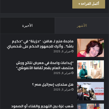
أكمل القراءة »
الأشهر
الأخيرة
ماجدة منير لـ هافن: “حزينة” في “حكيم
باشا”.. وأترك للجمهور الحكم على شخصيتي
فبراير 6, 2025
“إبداعات واعدة في معرض نتائج ورش
منتصف العام بقصر ثقافة الأنفوشي”
فبراير 6, 2025
هل ستحارب إسرائيل مصر ؟
فبراير 5, 2025
شعب غزة بين التهجير والفناء أو الصمود