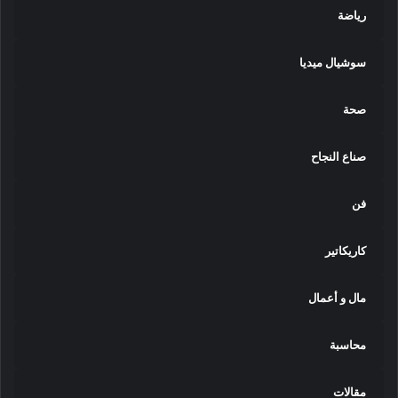
رياضة
سوشيال ميديا
صحة
صناع النجاح
فن
كاريكاتير
مال و أعمال
محاسبة
مقالات