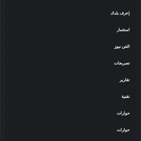
إعرف بلدك
استثمار
الفن نيوز
تصريحات
تقارير
تقنية
حوارات
حوارات