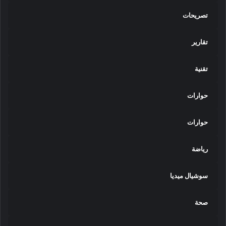
تصريحات
تقارير
تقنية
حوارات
حوارات
رياضة
سوشيال ميديا
صحة