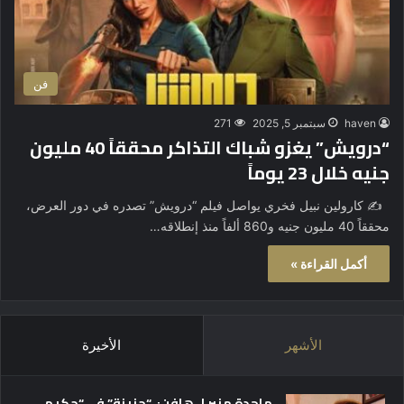
فن
haven
سبتمبر 5, 2025
271
“درويش” يغزو شباك التذاكر محققاً 40 مليون
جنيه خلال 23 يوماً
✍️ كارولين نبيل فخري يواصل فيلم “درويش” تصدره في دور العرض،
محققاً 40 مليون جنيه و860 ألفاً منذ إنطلاقه…
أكمل القراءة »
الأشهر
الأخيرة
ماجدة منير لـ هافن: “حزينة” في “حكيم