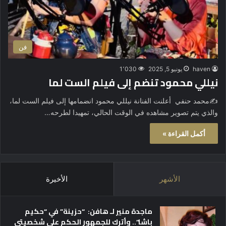
فن
haven
يونيو 5, 2025
1٬030
نيللي محمود تنضم إلى فيلم الست لما
✍️محمد حنفي أعلنت الفنانة نيللي محمود انضمامها إلى فيلم الست لما،
والذي يتم تصوير مشاهده في الوقت الحالي، تمهيدا لطرحه…
أكمل القراءة »
الأشهر
الأخيرة
ماجدة منير لـ هافن: “حزينة” في “حكيم
باشا”.. وأترك للجمهور الحكم على شخصيتي