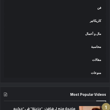
فن
كاريكاتير
مال و أعمال
محاسبة
مقالات
منوعات
Most Popular Videos
ماجدة منير لـ هافن: “حزينة” في “حكيم