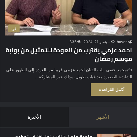
فن
haven
سبتمبر 21, 2024
335
احمد عزمي يقترب من العودة للتمثيل من بوابة
موسم رمضان
✍️محمد حنفي بات الفنان احمد عزمي قريبا من العودة إلى الظهور على
الشاشة الصغيرة بعد غياب طويل، وذلك عبر المشاركة…
أكمل القراءة »
الأشهر
الأخيرة
ماجدة منير لـ هافن: “حزينة” في “حكيم