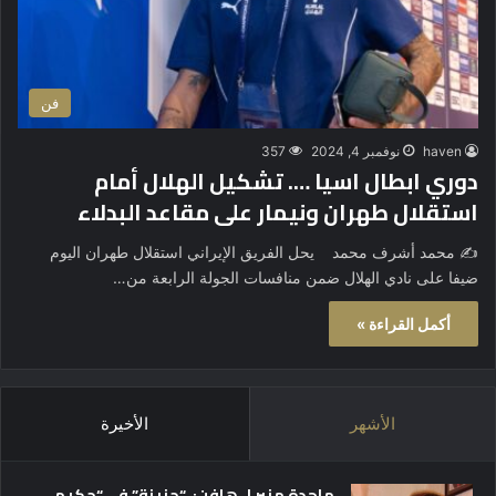
فن
haven
نوفمبر 4, 2024
357
دوري ابطال اسيا …. تشكيل الهلال أمام
استقلال طهران ونيمار على مقاعد البدلاء
✍️ محمد أشرف محمد يحل الفريق الإيراني استقلال طهران اليوم
ضيفا على نادي الهلال ضمن منافسات الجولة الرابعة من…
أكمل القراءة »
الأشهر
الأخيرة
ماجدة منير لـ هافن: “حزينة” في “حكيم