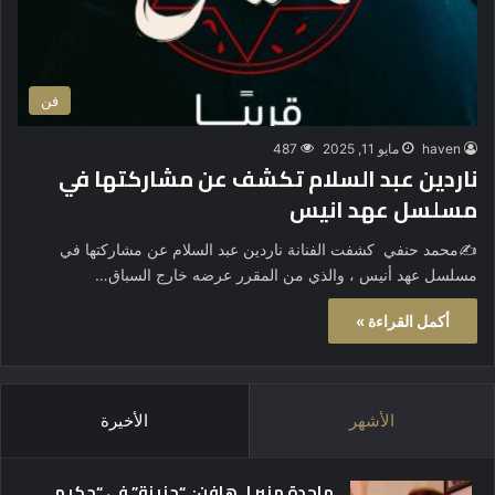
فن
haven
مايو 11, 2025
487
ناردين عبد السلام تكشف عن مشاركتها في
مسلسل عهد انيس
✍️محمد حنفي كشفت الفنانة ناردين عبد السلام عن مشاركتها في
مسلسل عهد أنيس ، والذي من المقرر عرضه خارج السباق…
أكمل القراءة »
الأشهر
الأخيرة
ماجدة منير لـ هافن: “حزينة” في “حكيم