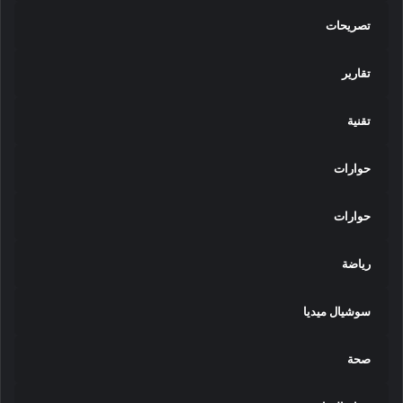
تصريحات
تقارير
تقنية
حوارات
حوارات
رياضة
سوشيال ميديا
صحة