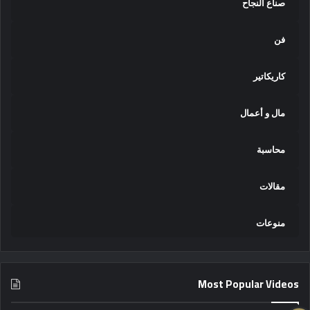
صناع النجاح
فن
كاريكاتير
مال و أعمال
محاسبة
مقالات
منوعات
Most Popular Videos