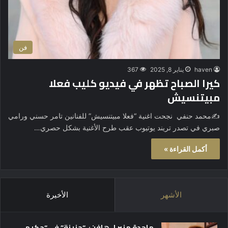
فن
haven
يناير 8, 2025
367
كيرا الصباح تظهر في فيديو كليب فعلا
مبيتنسيش
✍️محمد حنفي نجحت اغنية “فعلا مبيتنسيش” للفنانين تامر حسني ورامي
صبري في تصدر تريند يوتيوب عقب طرح الأغنية بشكل حصري…
أكمل القراءة »
الأشهر
الأخيرة
ماجدة منير لـ هافن: “حزينة” في “حكيم