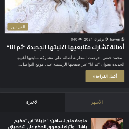
الفن نيوز
haven
يوليو 6, 2024
640
أصالة تشارك متابعيها اغنيتها الجديدة “ثم انا”
محمد حنفي حرصت المطربة أصالة على مشاركة متابعيها أغنيتها
الجديدة بعنوان “ثم انا” عبر صفحتها الرسمية على موقع التواصل…
أكمل القراءة »
الأشهر
الأخيرة
ماجدة منير لـ هافن: “حزينة” في “حكيم
باشا”.. وأترك للجمهور الحكم على شخصيتي