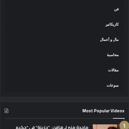
فن
كاريكاتير
مال و أعمال
محاسبة
مقالات
منوعات
Most Popular Videos
ماجدة منير لـ هافن: “حزينة” في “حكيم