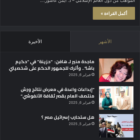
المواهب من دول العالم الإسلامي – د. أيمن عاشور:…
أكمل القراءة »
الأشهر
الأخيرة
ماجدة منير لـ هافن: “حزينة” في “حكيم
باشا”.. وأترك للجمهور الحكم على شخصيتي
فبراير 6, 2025
“إبداعات واعدة في معرض نتائج ورش
منتصف العام بقصر ثقافة الأنفوشي”
فبراير 6, 2025
هل ستحارب إسرائيل مصر ؟
فبراير 5, 2025