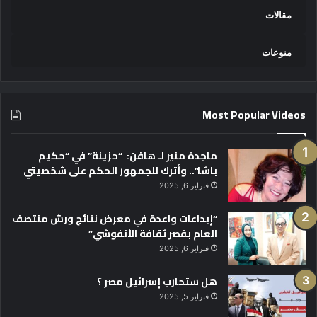
مقالات
منوعات
Most Popular Videos
ماجدة منير لـ هافن: “حزينة” في “حكيم
باشا”.. وأترك للجمهور الحكم على شخصيتي
فبراير 6, 2025
“إبداعات واعدة في معرض نتائج ورش منتصف
العام بقصر ثقافة الأنفوشي”
فبراير 6, 2025
هل ستحارب إسرائيل مصر ؟
فبراير 5, 2025