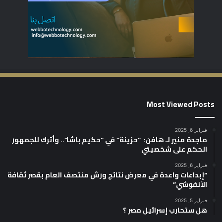
Most Viewed Posts
فبراير 6, 2025
ماجدة منير لـ هافن: “حزينة” في “حكيم باشا”.. وأترك للجمهور
الحكم على شخصيتي
فبراير 6, 2025
“إبداعات واعدة في معرض نتائج ورش منتصف العام بقصر ثقافة
الأنفوشي”
فبراير 5, 2025
هل ستحارب إسرائيل مصر ؟