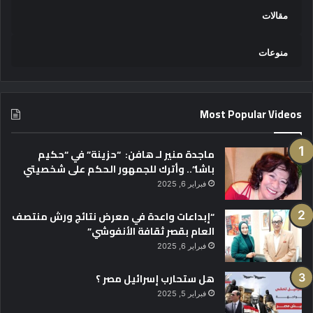
مقالات
منوعات
Most Popular Videos
ماجدة منير لـ هافن: “حزينة” في “حكيم
باشا”.. وأترك للجمهور الحكم على شخصيتي
فبراير 6, 2025
“إبداعات واعدة في معرض نتائج ورش منتصف
العام بقصر ثقافة الأنفوشي”
فبراير 6, 2025
هل ستحارب إسرائيل مصر ؟
فبراير 5, 2025