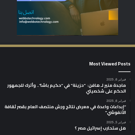
Most Viewed Posts
فبراير 6, 2025
ماجدة منير لـ هافن: “حزينة” في “حكيم باشا”.. وأترك للجمهور
الحكم على شخصيتي
فبراير 6, 2025
“إبداعات واعدة في معرض نتائج ورش منتصف العام بقصر ثقافة
الأنفوشي”
فبراير 5, 2025
هل ستحارب إسرائيل مصر ؟