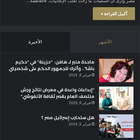
مصر وأرى أن السلبيات ما زالت تغلب الإيجابيات، فالعاطفة…
أكمل القراءة »
الأشهر
الأخيرة
ماجدة منير لـ هافن: “حزينة” في “حكيم
باشا”.. وأترك للجمهور الحكم على شخصيتي
فبراير 6, 2025
“إبداعات واعدة في معرض نتائج ورش
منتصف العام بقصر ثقافة الأنفوشي”
فبراير 6, 2025
هل ستحارب إسرائيل مصر ؟
فبراير 5, 2025