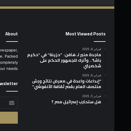
About
Most Viewed Posts
فبراير 6, 2025
ewspaper,
ماجدة منير لـ هافن: “حزينة” في “حكيم
e. Packed
باشا”.. وأترك للجمهور الحكم على
completely
شخصيتي
our needs.
فبراير 6, 2025
“إبداعات واعدة في معرض نتائج ورش
wsletter
منتصف العام بقصر ثقافة الأنفوشي”
فبراير 5, 2025
أدخل
هل ستحارب إسرائيل مصر ؟
بريدك
الإلكتروني