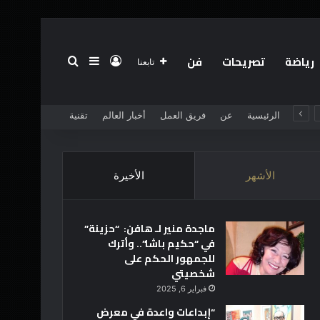
رياضة
تصريحات
فن
تسجيل الدخول
بحث عن
إضافة عمود جانبي
تابعنا
الرئيسية
عن
فريق العمل
أخبار العالم
تقنية
الأشهر
الأخيرة
ماجدة منير لـ هافن: “حزينة”
في “حكيم باشا”.. وأترك
للجمهور الحكم على
شخصيتي
فبراير 6, 2025
“إبداعات واعدة في معرض