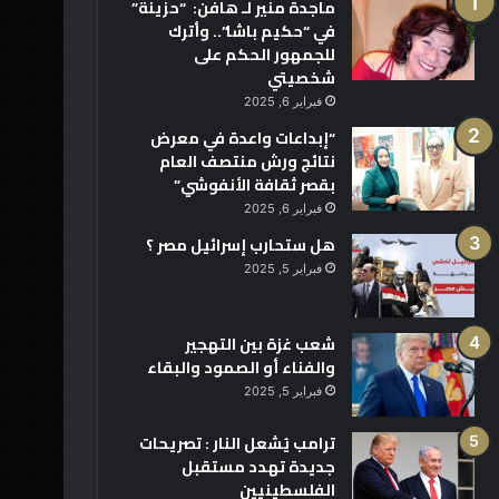
ماجدة منير لـ هافن: “حزينة”
في “حكيم باشا”.. وأترك
للجمهور الحكم على
شخصيتي
فبراير 6, 2025
“إبداعات واعدة في معرض
نتائج ورش منتصف العام
بقصر ثقافة الأنفوشي”
فبراير 6, 2025
هل ستحارب إسرائيل مصر ؟
فبراير 5, 2025
شعب غزة بين التهجير
والفناء أو الصمود والبقاء
فبراير 5, 2025
ترامب يُشعل النار : تصريحات
جديدة تهدد مستقبل
الفلسطينيين