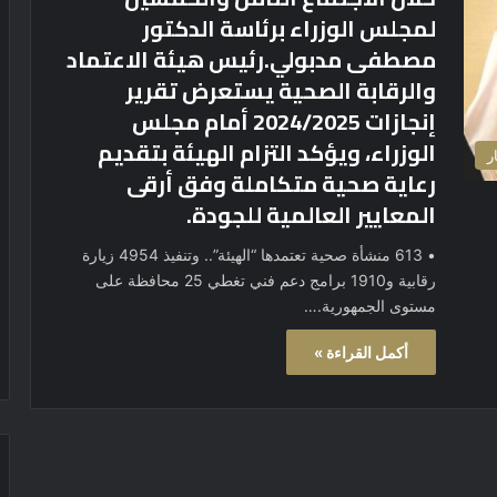
لمجلس الوزراء برئاسة الدكتور
مصطفى مدبولي.رئيس هيئة الاعتماد
والرقابة الصحية يستعرض تقرير
إنجازات 2024/2025 أمام مجلس
الوزراء، ويؤكد التزام الهيئة بتقديم
ر
رعاية صحية متكاملة وفق أرقى
المعايير العالمية للجودة.
• 613 منشأة صحية تعتمدها “الهيئة”.. وتنفيذ 4954 زيارة
رقابية و1910 برامج دعم فني تغطي 25 محافظة على
مستوى الجمهورية.…
أكمل القراءة »