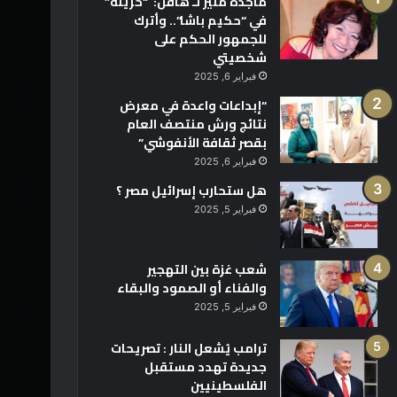
ماجدة منير لـ هافن: “حزينة”
في “حكيم باشا”.. وأترك
للجمهور الحكم على
شخصيتي
فبراير 6, 2025
“إبداعات واعدة في معرض
نتائج ورش منتصف العام
بقصر ثقافة الأنفوشي”
فبراير 6, 2025
هل ستحارب إسرائيل مصر ؟
فبراير 5, 2025
شعب غزة بين التهجير
والفناء أو الصمود والبقاء
فبراير 5, 2025
ترامب يُشعل النار : تصريحات
جديدة تهدد مستقبل
الفلسطينيين