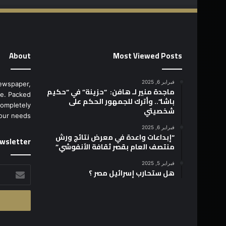
About
Most Viewed Posts
فبراير 6, 2025
ewspaper,
ماجدة منير لـ هافن: “حزينة” في “حكيم
e. Packed
باشا”.. وأترك للجمهور الحكم على
completely
شخصيتي
our needs.
فبراير 6, 2025
“إبداعات واعدة في معرض نتائج ورش
wsletter
منتصف العام بقصر ثقافة الأنفوشي”
فبراير 5, 2025
أدخل
هل ستحارب إسرائيل مصر ؟
بريدك
الإلكتروني