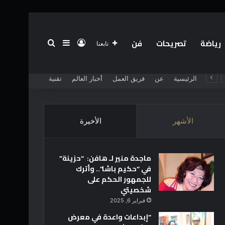
رياضة
تصريحات
فن
تسجيل الدخول
بحث عن
إضافة عمود جانبي
تابعنا
الرئيسية
عن
فريق العمل
أخبار العالم
تقنية
الأشهر
الأخيرة
ماجدة منير لـ هافن: “حزينة”
في “حكيم باشا”.. وأترك
للجمهور الحكم على
شخصيتي
فبراير 6, 2025
“إبداعات واعدة في معرض