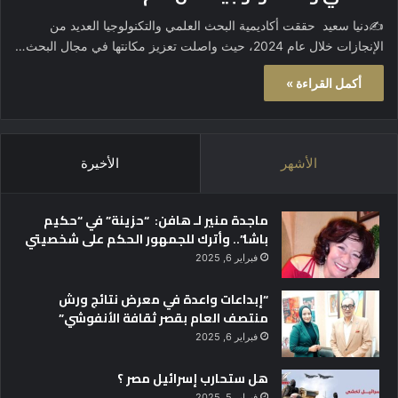
✍️دنيا سعيد حققت أكاديمية البحث العلمي والتكنولوجيا العديد من
الإنجازات خلال عام 2024، حيث واصلت تعزيز مكانتها في مجال البحث…
أكمل القراءة »
الأشهر
الأخيرة
ماجدة منير لـ هافن: “حزينة” في “حكيم
باشا”.. وأترك للجمهور الحكم على شخصيتي
فبراير 6, 2025
“إبداعات واعدة في معرض نتائج ورش
منتصف العام بقصر ثقافة الأنفوشي”
فبراير 6, 2025
هل ستحارب إسرائيل مصر ؟
فبراير 5, 2025