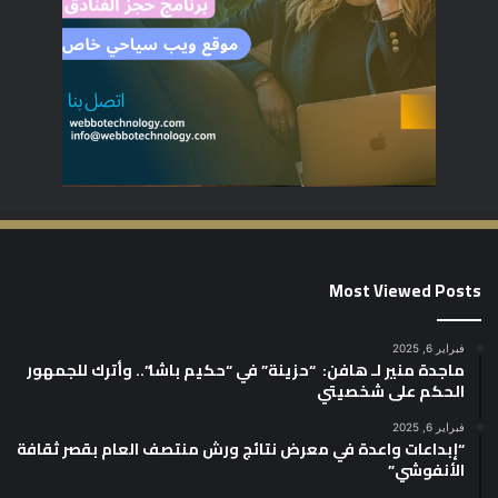
Most Viewed Posts
فبراير 6, 2025
ماجدة منير لـ هافن: “حزينة” في “حكيم باشا”.. وأترك للجمهور
الحكم على شخصيتي
فبراير 6, 2025
“إبداعات واعدة في معرض نتائج ورش منتصف العام بقصر ثقافة
الأنفوشي”