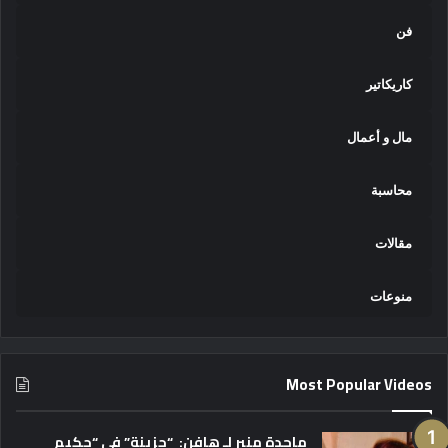
فن
كاريكاتير
مال و أعمال
محاسبة
مقالات
منوعات
Most Popular Videos
ماجدة منير لـ هافن: “حزينة” في “حكيم