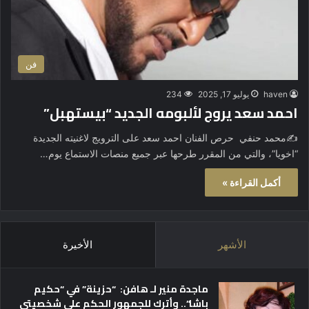
فن
haven
يوليو 17, 2025
234
احمد سعد يروج لألبومه الجديد “بيستهبل”
✍️محمد حنفي حرص الفنان احمد سعد على الترويج لاغنيته الجديدة
“اخويا”، والتي من المقرر طرحها عبر جميع منصات الاستماع يوم…
أكمل القراءة »
الأشهر
الأخيرة
ماجدة منير لـ هافن: “حزينة” في “حكيم
باشا”.. وأترك للجمهور الحكم على شخصيتي