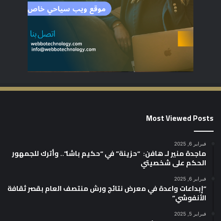
Most Viewed Posts
فبراير 6, 2025
ماجدة منير لـ هافن: “حزينة” في “حكيم باشا”.. وأترك للجمهور
الحكم على شخصيتي
فبراير 6, 2025
“إبداعات واعدة في معرض نتائج ورش منتصف العام بقصر ثقافة
الأنفوشي”
فبراير 5, 2025