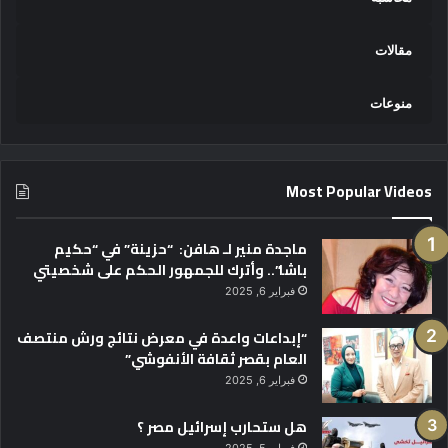
مقالات
منوعات
Most Popular Videos
ماجدة منير لـ هافن: “حزينة” في “حكيم
باشا”.. وأترك للجمهور الحكم على شخصيتي
فبراير 6, 2025
“إبداعات واعدة في معرض نتائج ورش منتصف
العام بقصر ثقافة الأنفوشي”
فبراير 6, 2025
هل ستحارب إسرائيل مصر ؟