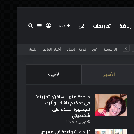
رياضة
تصريحات
فن
تسجيل الدخول
بحث عن
إضافة عمود جانبي
تابعنا
الرئيسية
عن
فريق العمل
أخبار العالم
تقنية
الأشهر
الأخيرة
ماجدة منير لـ هافن: “حزينة”
في “حكيم باشا”.. وأترك
للجمهور الحكم على
شخصيتي
فبراير 6, 2025
“إبداعات واعدة في معرض