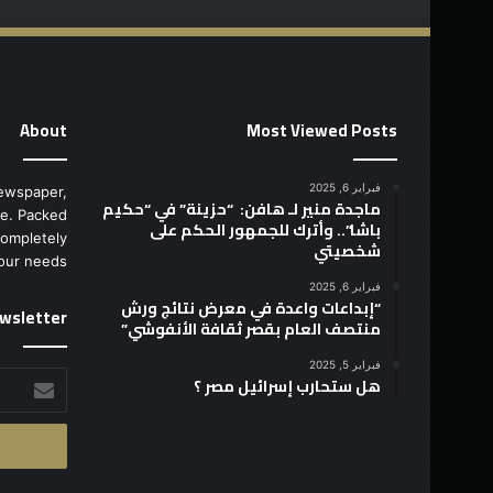
About
Most Viewed Posts
فبراير 6, 2025
ewspaper,
ماجدة منير لـ هافن: “حزينة” في “حكيم
e. Packed
باشا”.. وأترك للجمهور الحكم على
completely
شخصيتي
our needs.
فبراير 6, 2025
“إبداعات واعدة في معرض نتائج ورش
wsletter
منتصف العام بقصر ثقافة الأنفوشي”
فبراير 5, 2025
أدخل
هل ستحارب إسرائيل مصر ؟
بريدك
الإلكتروني