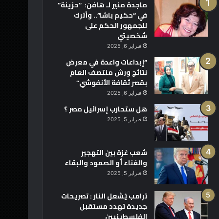
ماجدة منير لـ هافن: “حزينة”
في “حكيم باشا”.. وأترك
للجمهور الحكم على
شخصيتي
فبراير 6, 2025
“إبداعات واعدة في معرض
نتائج ورش منتصف العام
بقصر ثقافة الأنفوشي”
فبراير 6, 2025
هل ستحارب إسرائيل مصر ؟
فبراير 5, 2025
شعب غزة بين التهجير
والفناء أو الصمود والبقاء
فبراير 5, 2025
ترامب يُشعل النار : تصريحات
جديدة تهدد مستقبل
الفلسطينيين