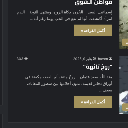
مواطن الشوق
إسماعيل السيد الحُزن ذكاة الروح، ومنتهى التوبة الندم
امرأة أكتشفت أنها لم تقع في الحب يوما رغم أنه…
أكمل القراءة »
ت
haven
يناير 9, 2025
303
“روحٌ تائهة”
منة اللّٰه سعد عتمان روحٌ مئنة بألم الفقد، مكفنة في
أوراق دفاتر قديمة، تدون أحلامها بين سطور المعاناة،
سعف…
أكمل القراءة »
ت