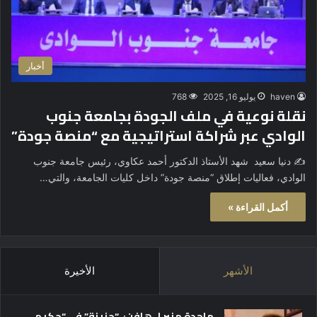
أخبار
haven
يوليو 16, 2025
768
نقلة نوعية في ملف الجودة بجامعة جنوب
الوادي عبر شراكة استراتيجية مع “منصة جودة”
✍️ دنيا سعيد شهد الأستاذ الدكتور أحمد عكاوي، رئيس جامعة جنوب
الوادي، فعاليات إطلاق “منصة جودة” داخل كليات الجامعة، والتي…
أكمل القراءة »
الأشهر
الأخيرة
ماجدة منير لـ هافن: “حزينة” في “حكيم