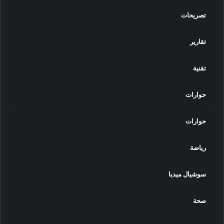
تصريحات
تقارير
تقنية
حوارات
حوارات
رياضة
سوشيال ميديا
صحة