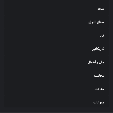
صحة
صناع النجاح
فن
كاريكاتير
مال و أعمال
محاسبة
مقالات
منوعات