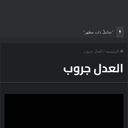
“تماثيلٌ ذات مظهر”
الرئيسية
/
العدل جروب
العدل جروب