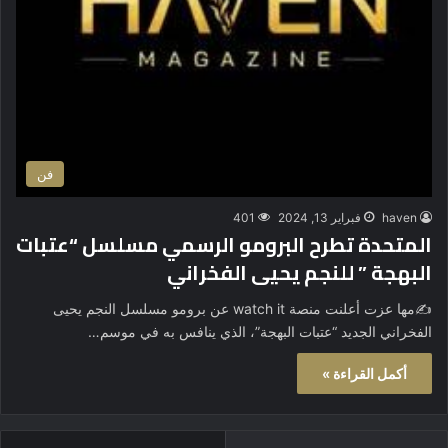
فن
haven
فبراير 13, 2024
401
المتحدة تطرح البرومو الرسمي مسلسل “عتبات
البهجة ” للنجم يحيى الفخراني
✍️مها عزت أعلنت منصة watch it عن برومو مسلسل النجم يحيى
الفخراني الجديد “عتبات البهجة”، الذي ينافس به في موسم…
أكمل القراءة »