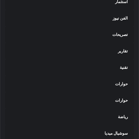
استثمار
الفن نيوز
تصريحات
تقارير
تقنية
حوارات
حوارات
رياضة
سوشيال ميديا