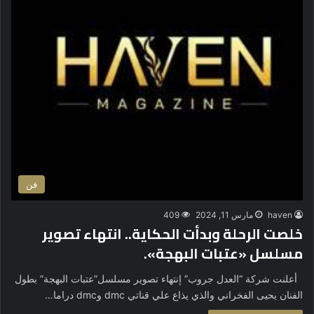
فن
haven
مارس 11, 2024
409
خلصت الرحلة وبدأت الحكاية.. انتهاء تصوير
مسلسل «عتبات البهجة».
أعلنت شركة “العدل جروب” إنتهاء تصوير مسلسل”عتبات البهجة” بطول
الفنان يحيى الفخراني والذي يذاع علي قناتي dmc وdmc دراما…