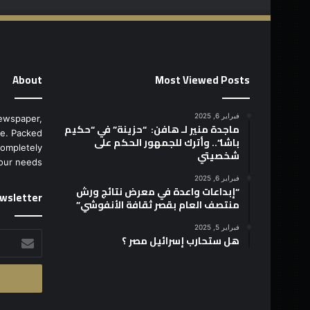
About
Most Viewed Posts
فبراير 6, 2025
ewspaper,
ماجدة منير لـ هافن: “حزينة” في “حكيم
e. Packed
باشا”.. وأترك للجمهور الحكم على
completely
شخصيتي
our needs.
فبراير 6, 2025
“إبداعات واعدة في معرض نتائج ورش
wsletter
منتصف العام بقصر ثقافة الأنفوشي”
فبراير 5, 2025
أدخل
هل ستحارب إسرائيل مصر ؟
بريدك
الإلكتروني