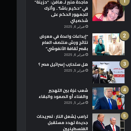
ماجدة منير لـ هافن: “حزينة”
في “حكيم باشا”.. وأترك
للجمهور الحكم على
شخصيتي
فبراير 6, 2025
“إبداعات واعدة في معرض
نتائج ورش منتصف العام
بقصر ثقافة الأنفوشي”
فبراير 6, 2025
هل ستحارب إسرائيل مصر ؟
فبراير 5, 2025
شعب غزة بين التهجير
والفناء أو الصمود والبقاء
فبراير 5, 2025
ترامب يُشعل النار : تصريحات
جديدة تهدد مستقبل
الفلسطينيين