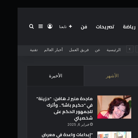
رياضة
تصريحات
فن
تسجيل الدخول
بحث عن
إضافة عمود جانبي
تابعنا
الرئيسية
عن
فريق العمل
أخبار العالم
تقنية
الأشهر
الأخيرة
ماجدة منير لـ هافن: “حزينة”
في “حكيم باشا”.. وأترك
للجمهور الحكم على
شخصيتي
فبراير 6, 2025
“إبداعات واعدة في معرض